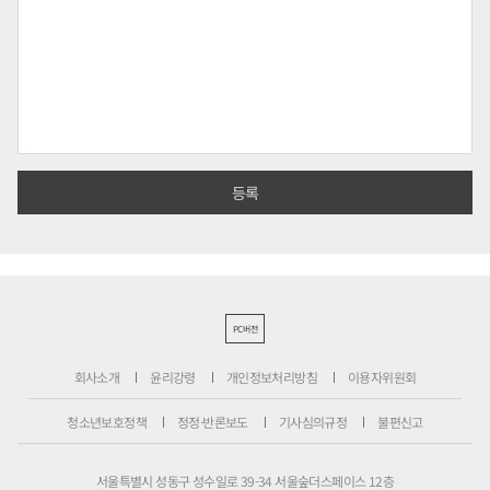
PC버전
회사소개
윤리강령
개인정보처리방침
이용자위원회
청소년보호정책
정정·반론보도
기사심의규정
불편신고
서울특별시 성동구 성수일로 39-34 서울숲더스페이스 12층