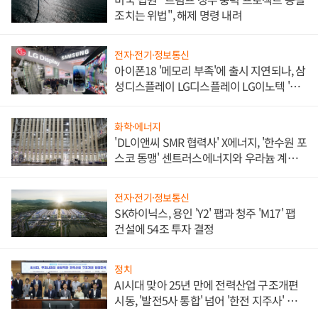
조치는 위법", 해제 명령 내려
전자·전기·정보통신
아이폰18 '메모리 부족'에 출시 지연되나, 삼
성디스플레이 LG디스플레이 LG이노텍 '탈
애플' 수익 다각화 속도
화학·에너지
'DL이앤씨 SMR 협력사' X에너지, '한수원 포
스코 동맹' 센트러스에너지와 우라늄 계약
체결
전자·전기·정보통신
SK하이닉스, 용인 'Y2' 팹과 청주 'M17' 팹
건설에 54조 투자 결정
정치
AI시대 맞아 25년 만에 전력산업 구조개편
시동, '발전5사 통합' 넘어 '한전 지주사' 재편
론도