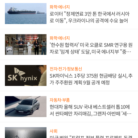
화학·에너지
로이터 "정제연료 3만 톤 한국에서 러시아
로 이동", 우크라이나의 공격에 수요 늘어
화학·에너지
'한수원 협력사' 미국 오클로 SMR 연구용 원
자로 '임계 상태' 도달, 미국 에너지부 "중요
한 이정표"
전자·전기·정보통신
SK하이닉스 1주당 375원 현금배당 실시, 추
가 주주환원 계획 9월 공개 예정
자동차·부품
현대차 올해 SUV 국내 베스트셀러 톱10에
서 싼타페만 자리매김, 그랜저·아반떼 '세단
쌍끌이'로 내수 방어
사회
미국 법원 "트럼프 정부 풍력 프로젝트 동결