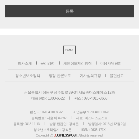
PC버전
회사소개
윤리강령
개인정보처리방침
이용자위원회
청소년보호정책
정정·반론보도
기사심의규정
불편신고
서울특별시 성동구 성수일로 39-34 서울숲더스페이스 12층
대표전화 : 1800-6522
팩스 : 070-4015-8658
편집국 : 070-4010-8512
사업본부 : 070-4010-7078
등록번호 : 서울 아 02897
제호 : 비즈니스포스트
등록일: 2013.11.13
발행·편집인 : 강석운
발행일자: 2013년 12월 2일
청소년보호책임자 : 강석운
ISSN : 2636-171X
Copyright ⓒ
B
USINESSPOST
. All rights reserved.