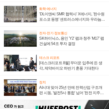
텍 '탈애플' 수익 다각화 속도
화학·에너지
'DL이앤씨 SMR 협력사' X에너지, '한수원
포스코 동맹' 센트러스에너지와 우라늄
계약 체결
전자·전기·정보통신
SK하이닉스, 용인 'Y2' 팹과 청주 'M17' 팹
건설에 54조 투자 결정
데스크 리포트
[데스크리포트 8월] 무더운 입추에 든 생
각, 제약바이오 하반기 훈풍 기대한다
정치
AI시대 맞아 25년 만에 전력산업 구조개
편 시동, '발전5사 통합' 넘어 '한전 지주사'
재편론도