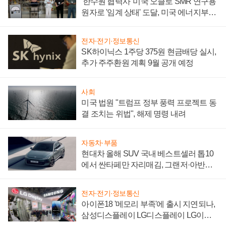
'한수원 협력사' 미국 오클로 SMR 연구용
원자로 '임계 상태' 도달, 미국 에너지부
"중요한 이정표"
전자·전기·정보통신
SK하이닉스 1주당 375원 현금배당 실시,
추가 주주환원 계획 9월 공개 예정
사회
미국 법원 "트럼프 정부 풍력 프로젝트 동
결 조치는 위법", 해제 명령 내려
자동차·부품
현대차 올해 SUV 국내 베스트셀러 톱10
에서 싼타페만 자리매김, 그랜저·아반떼
'세단 쌍끌이'로 내수 방어
전자·전기·정보통신
아이폰18 '메모리 부족'에 출시 지연되나,
삼성디스플레이 LG디스플레이 LG이노