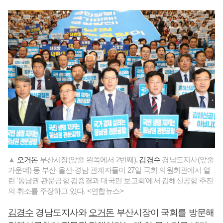
▲
오거돈
부산시장(앞줄 왼쪽에서 2번째),
김경수
경남도지사(앞줄
가운데) 등 부산·울산·경남 관계자들이 27일 국회 의원회관에서 열
린 '동남권 관문공항 검증결과 대국민 보고회'에서 김해신공항 추진
의 취소를 주장하고 있다. <연합뉴스>
김경수
경남도지사와
오거돈
부산시장이 국회를 방문해