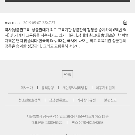
macmca
2019-05-07 23:47:57
국사(성균관교육. 성균관대가 최고 교육기관 성균관의 정통을 승계하여 6백년 역
사)및 ,세계사 교육등을 지속시키고 있기 때문에,성대의 최고(最古,最高)대학 학벌
자격은 변치 않습니다.한국의 Royal대는 국사에 나오는 최고 교육기관 성균관의
정통을 승계한 성균관대. 그리고 교황윤허 서강대.
PC버전
회사소개
윤리강령
개인정보처리방침
이용자위원회
청소년보호정책
정정·반론보도
기사심의규정
불편신고
서울특별시 성동구 성수일로 39-34 서울숲더스페이스 12층
대표전화 : 1800-6522
팩스 : 070-4015-8658