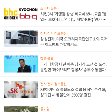
소비자·유통
치킨3사 '가맹점 상생' 비교해보니, 교촌 '영
업권 보호'·bhc '신메뉴 개발'·BBQ '원가 부
담'
전자·전기·정보통신
삼성전자, 미국 오크리지국립연구소와 극저
온 히트펌프 개발하기로
항공·물류
파라타항공 내년 미주 장거리 노선 첫 도전,
윤철민 '하이브리드 항공사' 승부수 통할까
전자·전기·정보통신
SK하이닉스 통합노조 설립 움직임 본격화,
성과급 체계 불만에 3500명 결집
공기업