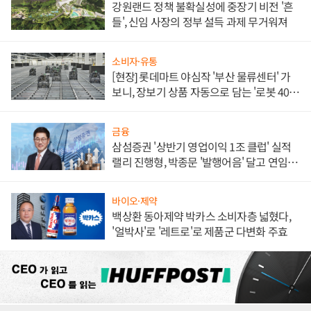
강원랜드 정책 불확실성에 중장기 비전 '흔
들', 신임 사장의 정부 설득 과제 무거워져
소비자·유통
[현장] 롯데마트 야심작 '부산 물류센터' 가
보니, 장보기 상품 자동으로 담는 '로봇 400
대' 장관
금융
삼섬증권 '상반기 영업이익 1조 클럽' 실적
랠리 진행형, 박종문 '발행어음' 달고 연임 향
하나
바이오·제약
백상환 동아제약 박카스 소비자층 넓혔다,
'얼박사'로 '레트로'로 제품군 다변화 주효