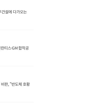
대우건설에 다가오는
스텔란티스·GM 합작공
비판, "반도체 호황