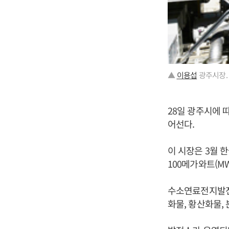
▲
이용섭
광주시장.
28일 광주시에 
어선다.
이 시장은 3월 
100메가와트(M
수소연료전지발전
화물, 황산화물,