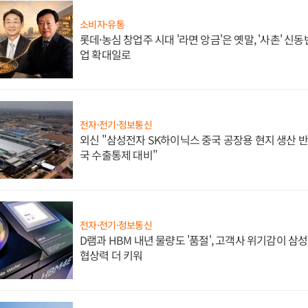
소비자·유통
롯데·농심 창업주 시대 '라면 앙금'은 옛말, '사촌' 신
업 확대일로
전자·전기·정보통신
외신 "삼성전자 SK하이닉스 중국 공장용 현지 생산 반
국 수출통제 대비"
전자·전기·정보통신
D램과 HBM 내년 물량도 '품절', 고객사 위기감이 삼
협상력 더 키워