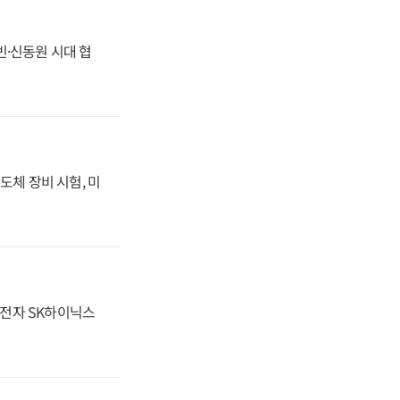
동빈·신동원 시대 협
도체 장비 시험, 미
성전자 SK하이닉스