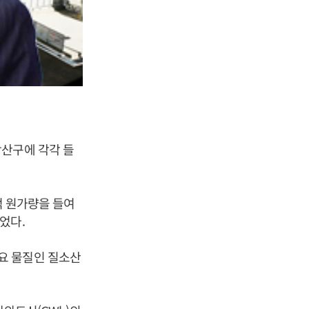
광산구에 각각 들
억 원가량을 들여
었다.
요 물질인 질소산