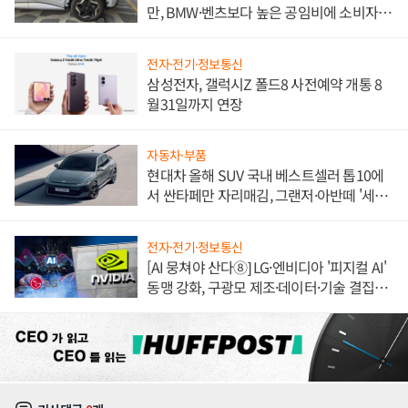
만, BMW·벤츠보다 높은 공임비에 소비자
불만 폭발
전자·전기·정보통신
삼성전자, 갤럭시Z 폴드8 사전예약 개통 8
월31일까지 연장
자동차·부품
현대차 올해 SUV 국내 베스트셀러 톱10에
서 싼타페만 자리매김, 그랜저·아반떼 '세단
쌍끌이'로 내수 방어
전자·전기·정보통신
[AI 뭉쳐야 산다⑧] LG·엔비디아 '피지컬 AI'
동맹 강화, 구광모 제조·데이터·기술 결집
해 종합 로보틱스 기업으로