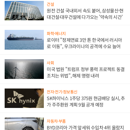
건설
원전 건설 국내외서 속도 붙어, 삼성물산·현
대건설·대우건설에 다가오는 '약속의 시간'
화학·에너지
로이터 "정제연료 3만 톤 한국에서 러시아
로 이동", 우크라이나의 공격에 수요 늘어
사회
미국 법원 "트럼프 정부 풍력 프로젝트 동결
조치는 위법", 해제 명령 내려
전자·전기·정보통신
SK하이닉스 1주당 375원 현금배당 실시, 추
가 주주환원 계획 9월 공개 예정
자동차·부품
BYD코리아 가격 앞세워 수입차 4위 올랐지