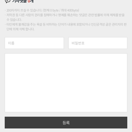
기사댓글
0
개
200자까지 쓰실 수 있습니다. (현재 0 byte / 최대 400byte)
저작권 등 다른 사람의 권리를 침해하거나 명예를 훼손하는 댓글은 관련 법률에 의해 제재를 받을
수 있습니다.
타인에게 불쾌감을 주는 욕설 등 비하하는 단어가 내용에 포함되거나 인신공격성 글은 관리자의 판
단에 의해 삭제 합니다.