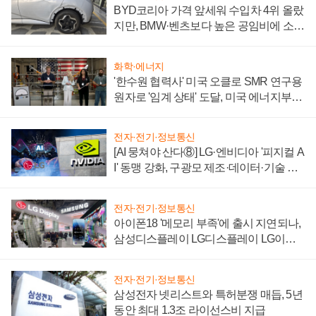
BYD코리아 가격 앞세워 수입차 4위 올랐
지만, BMW·벤츠보다 높은 공임비에 소비
자 불만 폭발
화학·에너지
'한수원 협력사' 미국 오클로 SMR 연구용
원자로 '임계 상태' 도달, 미국 에너지부
"중요한 이정표"
전자·전기·정보통신
[AI 뭉쳐야 산다⑧] LG·엔비디아 '피지컬 A
I' 동맹 강화, 구광모 제조·데이터·기술 결
집해 종합 로보틱스 기업으로
전자·전기·정보통신
아이폰18 '메모리 부족'에 출시 지연되나,
삼성디스플레이 LG디스플레이 LG이노
텍 '탈애플' 수익 다각화 속도
전자·전기·정보통신
삼성전자 넷리스트와 특허분쟁 매듭, 5년
동안 최대 1.3조 라이선스비 지급