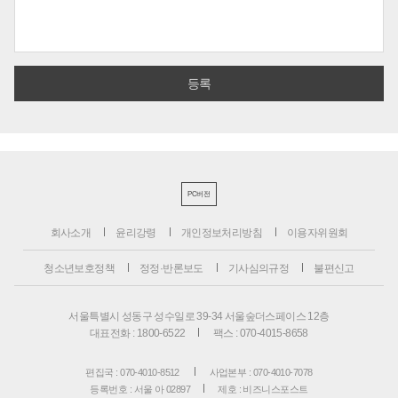
PC버전
회사소개
윤리강령
개인정보처리방침
이용자위원회
청소년보호정책
정정·반론보도
기사심의규정
불편신고
서울특별시 성동구 성수일로 39-34 서울숲더스페이스 12층
대표전화 : 1800-6522
팩스 : 070-4015-8658
편집국 : 070-4010-8512
사업본부 : 070-4010-7078
등록번호 : 서울 아 02897
제호 : 비즈니스포스트