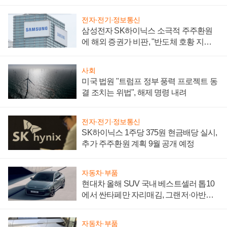
어
전자·전기·정보통신
삼성전자 SK하이닉스 소극적 주주환원
에 해외 증권가 비판, "반도체 호황 지속
성 의문"
사회
미국 법원 "트럼프 정부 풍력 프로젝트 동
결 조치는 위법", 해제 명령 내려
전자·전기·정보통신
SK하이닉스 1주당 375원 현금배당 실시,
추가 주주환원 계획 9월 공개 예정
자동차·부품
현대차 올해 SUV 국내 베스트셀러 톱10
에서 싼타페만 자리매김, 그랜저·아반떼
'세단 쌍끌이'로 내수 방어
자동차·부품