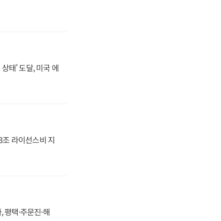
상태' 도달, 미국 에
.3조 라이선스비 지
, 평택·주문진·해