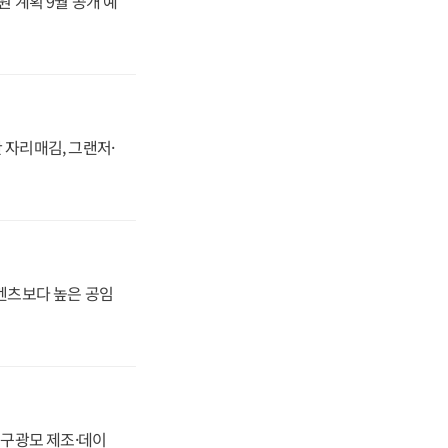
원 계획 9월 공개 예
 자리매김, 그랜저·
·벤츠보다 높은 공임
화, 구광모 제조·데이