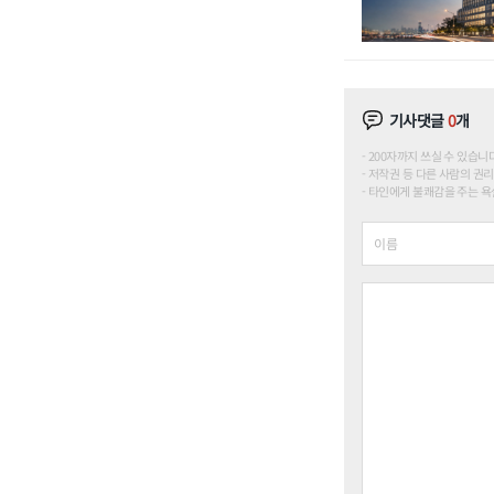
기사댓글
0
개
200자까지 쓰실 수 있습니다. (
저작권 등 다른 사람의 권리
타인에게 불쾌감을 주는 욕설