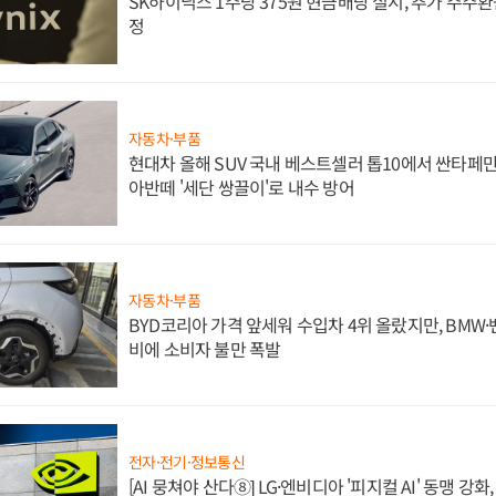
SK하이닉스 1주당 375원 현금배당 실시, 추가 주주환
정
자동차·부품
현대차 올해 SUV 국내 베스트셀러 톱10에서 싼타페만
아반떼 '세단 쌍끌이'로 내수 방어
자동차·부품
BYD코리아 가격 앞세워 수입차 4위 올랐지만, BMW
비에 소비자 불만 폭발
전자·전기·정보통신
[AI 뭉쳐야 산다⑧] LG·엔비디아 '피지컬 AI' 동맹 강