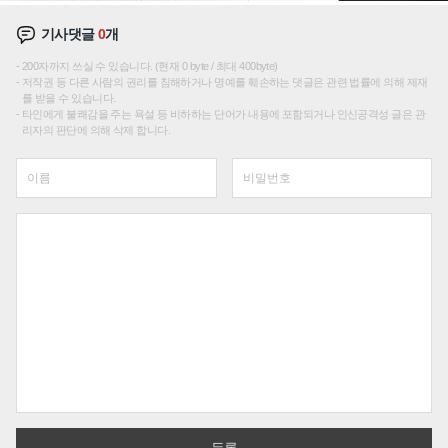
기사댓글
0
개
200자까지 쓰실 수 있습니다. (현재 0 byte / 최대 400byte)
저작권 등 다른 사람의 권리를 침해하거나 명예를 훼손하는 댓글은 관련 법률에 의해 제재
를 받을 수 있습니다.
타인에게 불쾌감을 주는 욕설 등 비하하는 단어가 내용에 포함되거나 인신공격성 글은 관
리자의 판단에 의해 삭제 합니다.