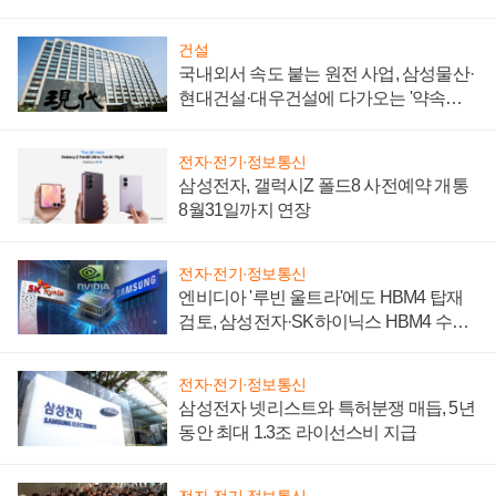
성 의문"
건설
국내외서 속도 붙는 원전 사업, 삼성물산·
현대건설·대우건설에 다가오는 '약속의
시간'
전자·전기·정보통신
삼성전자, 갤럭시Z 폴드8 사전예약 개통
8월31일까지 연장
전자·전기·정보통신
엔비디아 '루빈 울트라'에도 HBM4 탑재
검토, 삼성전자·SK하이닉스 HBM4 수율
에 주도권 갈린다
전자·전기·정보통신
삼성전자 넷리스트와 특허분쟁 매듭, 5년
동안 최대 1.3조 라이선스비 지급
전자·전기·정보통신