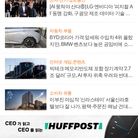
[AI 뭉쳐야 산다⑧] LG·엔비디아 '피지컬 A
I' 동맹 강화, 구광모 제조·데이터·기술 결
집해 종합 로보틱스 기업으로
자동차·부품
BYD코리아 가격 앞세워 수입차 4위 올랐
지만, BMW·벤츠보다 높은 공임비에 소비
자 불만 폭발
인터넷·게임·콘텐츠
빅테크 메모리반도체 포함 장기계약 '2.7
조 달러' 규모, AI 투자 위축 우려와 반대
신호
소비자·유통
이부진 야심작 '신라스테이' 서울신라호
텔보다 잘 나가, 평택·주문진·해남·건대로
성장판 더 넓힌다