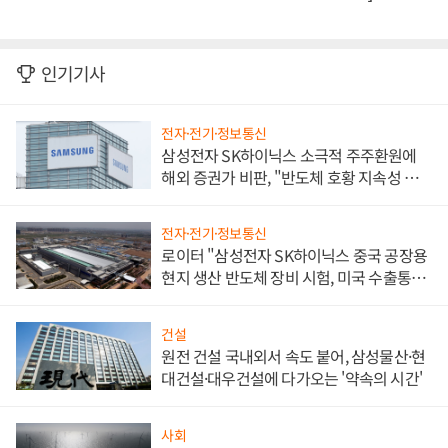
인기기사
전자·전기·정보통신
삼성전자 SK하이닉스 소극적 주주환원에
해외 증권가 비판, "반도체 호황 지속성 의
문"
전자·전기·정보통신
로이터 "삼성전자 SK하이닉스 중국 공장용
현지 생산 반도체 장비 시험, 미국 수출통제
대비"
건설
원전 건설 국내외서 속도 붙어, 삼성물산·현
대건설·대우건설에 다가오는 '약속의 시간'
사회