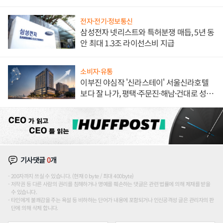
해 종합 로보틱스 기업으로
전자·전기·정보통신
삼성전자 넷리스트와 특허분쟁 매듭, 5년 동
안 최대 1.3조 라이선스비 지급
소비자·유통
이부진 야심작 '신라스테이' 서울신라호텔
보다 잘 나가, 평택·주문진·해남·건대로 성
장판 더 넓힌다
기사댓글
0
개
200자까지 쓰실 수 있습니다. (현재 0 byte / 최대 400byte)
저작권 등 다른 사람의 권리를 침해하거나 명예를 훼손하는 댓글은 관련 법률에 의해 제재를 받을
수 있습니다.
타인에게 불쾌감을 주는 욕설 등 비하하는 단어가 내용에 포함되거나 인신공격성 글은 관리자의 판
단에 의해 삭제 합니다.