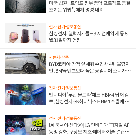
미국 법원 "트럼프 정부 풍력 프로젝트 동결
조치는 위법", 해제 명령 내려
전자·전기·정보통신
삼성전자, 갤럭시Z 폴드8 사전예약 개통 8
월31일까지 연장
자동차·부품
BYD코리아 가격 앞세워 수입차 4위 올랐지
만, BMW·벤츠보다 높은 공임비에 소비자
불만 폭발
전자·전기·정보통신
엔비디아 '루빈 울트라'에도 HBM4 탑재 검
토, 삼성전자·SK하이닉스 HBM4 수율에 주
도권 갈린다
전자·전기·정보통신
[AI 뭉쳐야 산다⑧] LG·엔비디아 '피지컬 AI'
동맹 강화, 구광모 제조·데이터·기술 결집