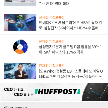
'144만 대' 역대 최대
전자·전기·정보통신
엔비디아 '루빈 울트라'에도 HBM4 탑재 검
토, 삼성전자·SK하이닉스 HBM4 수율에 주
도권 갈린다
전자·전기·정보통신
삼성전자 2분기 글로벌 D램 점유율 39% 1
위, SK하이닉스와 13%p 격차
전자·전기·정보통신
[오늘Who] 정철동 LG디스플레이 모바일 O
LED로 하반기 실적 반등 시동, '칩플레이
션'에 가격 인하 압박은 부담