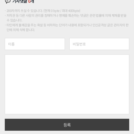
기사댓글
0
개
200자까지 쓰실 수 있습니다. (현재 0 byte / 최대 400byte)
저작권 등 다른 사람의 권리를 침해하거나 명예를 훼손하는 댓글은 관련 법률에 의해 제재를 받을
수 있습니다.
타인에게 불쾌감을 주는 욕설 등 비하하는 단어가 내용에 포함되거나 인신공격성 글은 관리자의 판
단에 의해 삭제 합니다.