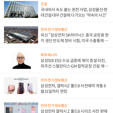
건설
국내외서 속도 붙는 원전 사업, 삼성물산·현
대건설·대우건설에 다가오는 '약속의 시간'
전자·전기·정보통신
외신 "삼성전자 SK하이닉스 중국 공장용 현
지 생산 반도체 장비 시험, 미국 수출통제 대
비"
화학·에너지
삼성SDI ESS 수요 급증에 북미 증설 타진,
최주선 스텔란티스·GM 합작공장 건설 재추
진하나
전자·전기·정보통신
삼성전자, 갤럭시Z 폴드8 사전예약 개통 8
월31일까지 연장
전자·전기·정보통신
삼성전자 갤럭시 Z 폴드8 시리즈 사전 판매