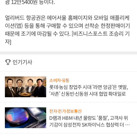
괌 12만5400원 등이다.
얼리버드 항공권은 에어서울 홈페이지와 모바일 애플리케
이션(앱) 등을 통해 구매할 수 있으며 선착순 한정판매이기
때문에 조기에 마감될 수 있다. [비즈니스포스트 조승리 기
자]
인기기사
소비자·유통
롯데·농심 창업주 시대 '라면 앙금'은 옛말,
'사촌' 신동빈·신동원 시대 협업 확대일로
전자·전기·정보통신
D램과 HBM 내년 물량도 '품절', 고객사 위
기감이 삼성전자 SK하이닉스 협상력 더 키
워