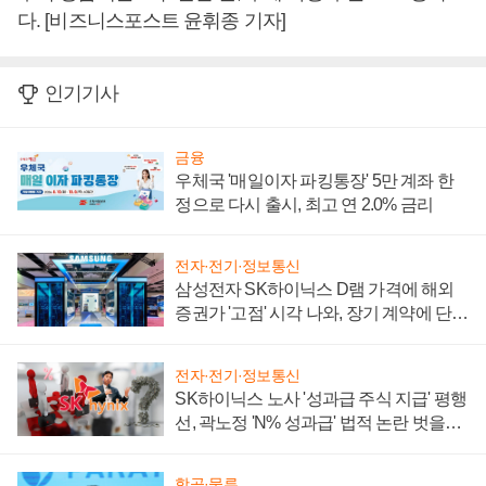
다. [비즈니스포스트 윤휘종 기자]
인기기사
금융
우체국 '매일이자 파킹통장' 5만 계좌 한
정으로 다시 출시, 최고 연 2.0% 금리
전자·전기·정보통신
삼성전자 SK하이닉스 D램 가격에 해외
증권가 '고점' 시각 나와, 장기 계약에 단점
부각
전자·전기·정보통신
SK하이닉스 노사 '성과급 주식 지급' 평행
선, 곽노정 'N% 성과급' 법적 논란 벗을지
주목
항공·물류