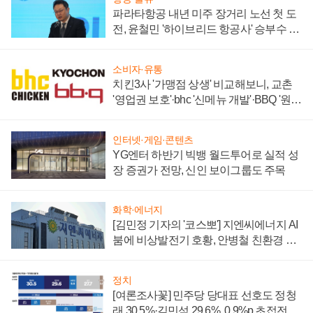
파라타항공 내년 미주 장거리 노선 첫 도
전, 윤철민 '하이브리드 항공사' 승부수 통
할까
소비자·유통
치킨3사 '가맹점 상생' 비교해보니, 교촌
'영업권 보호'·bhc '신메뉴 개발'·BBQ '원가
부담'
인터넷·게임·콘텐츠
YG엔터 하반기 빅뱅 월드투어로 실적 성
장 증권가 전망, 신인 보이그룹도 주목
화학·에너지
[김민정 기자의 '코스뽀'] 지엔씨에너지 AI
붐에 비상발전기 호황, 안병철 친환경 에
너지 발전전문기업 향한다
정치
[여론조사꽃] 민주당 당대표 선호도 정청
래 30.5%·김민석 29.6%, 0.9%p 초접전