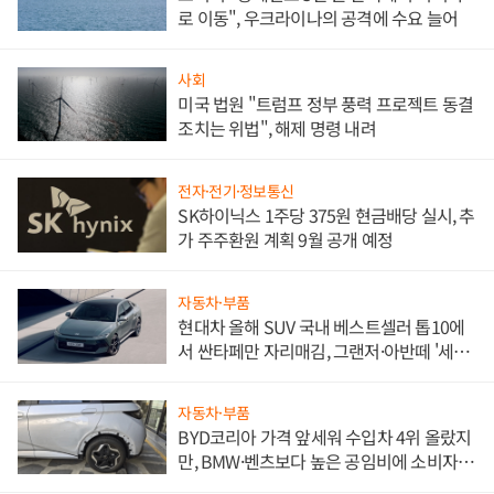
로 이동", 우크라이나의 공격에 수요 늘어
사회
미국 법원 "트럼프 정부 풍력 프로젝트 동결
조치는 위법", 해제 명령 내려
전자·전기·정보통신
SK하이닉스 1주당 375원 현금배당 실시, 추
가 주주환원 계획 9월 공개 예정
자동차·부품
현대차 올해 SUV 국내 베스트셀러 톱10에
서 싼타페만 자리매김, 그랜저·아반떼 '세단
쌍끌이'로 내수 방어
자동차·부품
BYD코리아 가격 앞세워 수입차 4위 올랐지
만, BMW·벤츠보다 높은 공임비에 소비자
불만 폭발