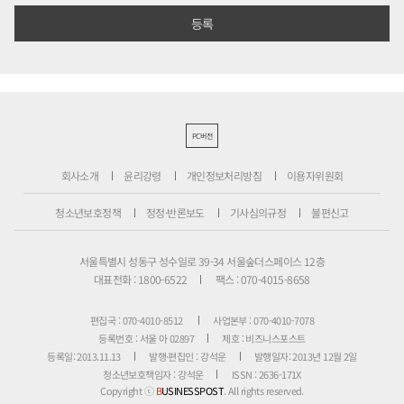
PC버전
회사소개
윤리강령
개인정보처리방침
이용자위원회
청소년보호정책
정정·반론보도
기사심의규정
불편신고
서울특별시 성동구 성수일로 39-34 서울숲더스페이스 12층
대표전화 : 1800-6522
팩스 : 070-4015-8658
편집국 : 070-4010-8512
사업본부 : 070-4010-7078
등록번호 : 서울 아 02897
제호 : 비즈니스포스트
등록일: 2013.11.13
발행·편집인 : 강석운
발행일자: 2013년 12월 2일
청소년보호책임자 : 강석운
ISSN : 2636-171X
Copyright ⓒ
B
USINESSPOST
. All rights reserved.