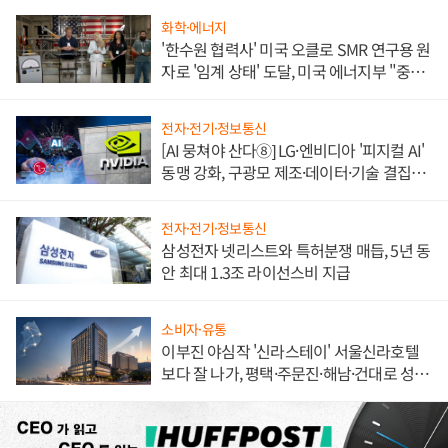
화학·에너지
'한수원 협력사' 미국 오클로 SMR 연구용 원
자로 '임계 상태' 도달, 미국 에너지부 "중요
한 이정표"
전자·전기·정보통신
[AI 뭉쳐야 산다⑧] LG·엔비디아 '피지컬 AI'
동맹 강화, 구광모 제조·데이터·기술 결집
해 종합 로보틱스 기업으로
전자·전기·정보통신
삼성전자 넷리스트와 특허분쟁 매듭, 5년 동
안 최대 1.3조 라이선스비 지급
소비자·유통
이부진 야심작 '신라스테이' 서울신라호텔
보다 잘 나가, 평택·주문진·해남·건대로 성
장판 더 넓힌다