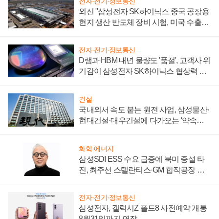
전자·전기·정보통신
외신 "삼성전자 SK하이닉스 중국 공장용
현지 생산 반도체 장비 시험, 미국 수출통
제 대비"
전자·전기·정보통신
D램과 HBM 내년 물량도 '품절', 고객사 위
기감이 삼성전자 SK하이닉스 협상력 더
키워
건설
국내외서 속도 붙는 원전 사업, 삼성물산·
현대건설·대우건설에 다가오는 '약속의
시간'
화학·에너지
삼성SDI ESS 수요 급증에 북미 증설 타
진, 최주선 스텔란티스·GM 합작공장 건
설 재추진하나
전자·전기·정보통신
삼성전자, 갤럭시Z 폴드8 사전예약 개통
8월31일까지 연장