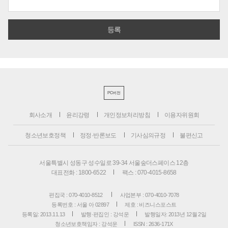
PC버전
회사소개
윤리강령
개인정보처리방침
이용자위원회
청소년보호정책
정정·반론보도
기사심의규정
불편신고
서울특별시 성동구 성수일로 39-34 서울숲더스페이스 12층
대표전화 : 1800-6522
팩스 : 070-4015-8658
편집국 : 070-4010-8512
사업본부 : 070-4010-7078
등록번호 : 서울 아 02897
제호 : 비즈니스포스트
등록일: 2013.11.13
발행·편집인 : 강석운
발행일자: 2013년 12월 2일
청소년보호책임자 : 강석운
ISSN : 2636-171X