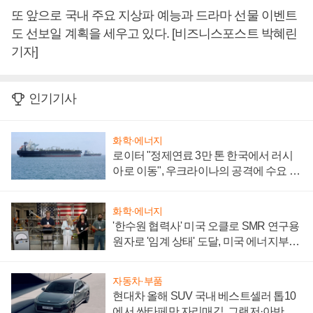
또 앞으로 국내 주요 지상파 예능과 드라마 선물 이벤트
도 선보일 계획을 세우고 있다. [비즈니스포스트 박혜린
기자]
인기기사
화학·에너지
로이터 "정제연료 3만 톤 한국에서 러시
아로 이동", 우크라이나의 공격에 수요 늘
어
화학·에너지
'한수원 협력사' 미국 오클로 SMR 연구용
원자로 '임계 상태' 도달, 미국 에너지부
"중요한 이정표"
자동차·부품
현대차 올해 SUV 국내 베스트셀러 톱10
에서 싼타페만 자리매김, 그랜저·아반떼