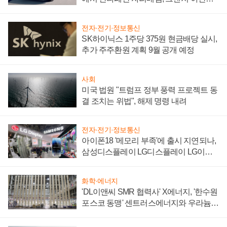
'세단 쌍끌이'로 내수 방어
전자·전기·정보통신
SK하이닉스 1주당 375원 현금배당 실시,
추가 주주환원 계획 9월 공개 예정
사회
미국 법원 "트럼프 정부 풍력 프로젝트 동
결 조치는 위법", 해제 명령 내려
전자·전기·정보통신
아이폰18 '메모리 부족'에 출시 지연되나,
삼성디스플레이 LG디스플레이 LG이노
텍 '탈애플' 수익 다각화 속도
화학·에너지
'DL이앤씨 SMR 협력사' X에너지, '한수원
포스코 동맹' 센트러스에너지와 우라늄
계약 체결