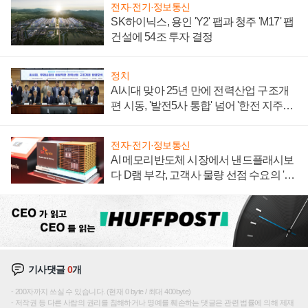
전자·전기·정보통신
SK하이닉스, 용인 'Y2' 팹과 청주 'M17' 팹
건설에 54조 투자 결정
정치
AI시대 맞아 25년 만에 전력산업 구조개
편 시동, '발전5사 통합' 넘어 '한전 지주사'
재편론도
전자·전기·정보통신
AI 메모리반도체 시장에서 낸드플래시보
다 D램 부각, 고객사 물량 선점 수요의 '우
선순위'
기사댓글
0
개
200자까지 쓰실 수 있습니다. (현재 0 byte / 최대 400byte)
저작권 등 다른 사람의 권리를 침해하거나 명예를 훼손하는 댓글은 관련 법률에 의해 제재