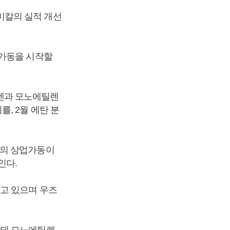
미칼의 실적 개선
 가동을 시작할
렌과 모노에틸렌
, 2월 에탄 분
들의 상업가동이
인다.
고 있으며 우즈
료돼 모노에틸렌