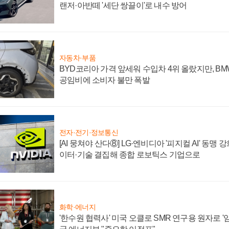
랜저·아반떼 '세단 쌍끌이'로 내수 방어
자동차·부품
BYD코리아 가격 앞세워 수입차 4위 올랐지만, B
공임비에 소비자 불만 폭발
전자·전기·정보통신
[AI 뭉쳐야 산다⑧] LG·엔비디아 '피지컬 AI' 동맹 
이터·기술 결집해 종합 로보틱스 기업으로
화학·에너지
'한수원 협력사' 미국 오클로 SMR 연구용 원자로 '임