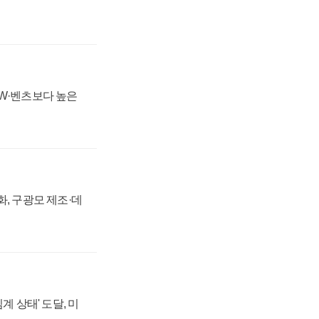
MW·벤츠보다 높은
강화, 구광모 제조·데
계 상태' 도달, 미