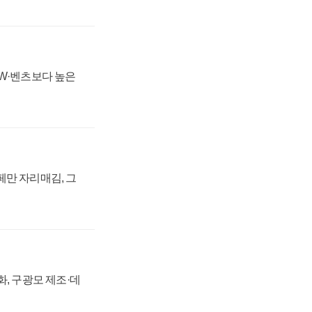
MW·벤츠보다 높은
페만 자리매김, 그
강화, 구광모 제조·데