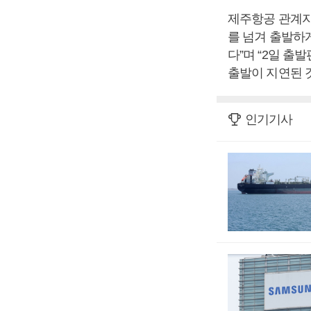
제주항공 관계자
를 넘겨 출발하
다”며 “2일 
출발이 지연된 
인기기사