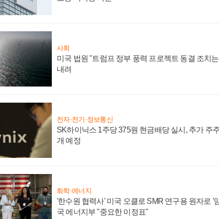
사회
미국 법원 "트럼프 정부 풍력 프로젝트 동결 조치는 
내려
전자·전기·정보통신
SK하이닉스 1주당 375원 현금배당 실시, 추가 주
개 예정
화학·에너지
'한수원 협력사' 미국 오클로 SMR 연구용 원자로 '임
국 에너지부 "중요한 이정표"