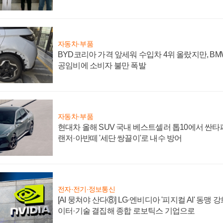
자동차·부품
BYD코리아 가격 앞세워 수입차 4위 올랐지만, B
공임비에 소비자 불만 폭발
자동차·부품
현대차 올해 SUV 국내 베스트셀러 톱10에서 싼타
랜저·아반떼 '세단 쌍끌이'로 내수 방어
전자·전기·정보통신
[AI 뭉쳐야 산다⑧] LG·엔비디아 '피지컬 AI' 동맹 
이터·기술 결집해 종합 로보틱스 기업으로