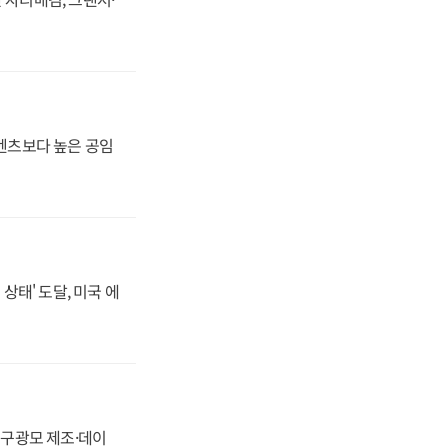
·벤츠보다 높은 공임
상태' 도달, 미국 에
화, 구광모 제조·데이