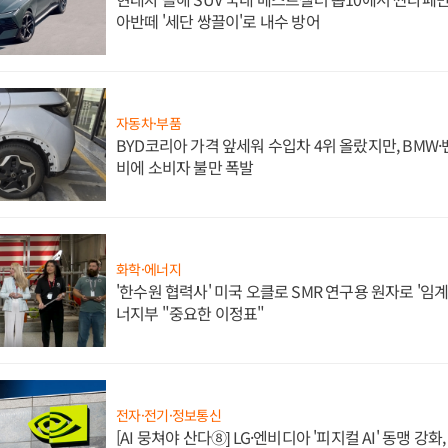
아반떼 '세단 쌍끌이'로 내수 방어
자동차·부품
BYD코리아 가격 앞세워 수입차 4위 올랐지만, BMW
비에 소비자 불만 폭발
화학·에너지
'한수원 협력사' 미국 오클로 SMR 연구용 원자로 '임계 
너지부 "중요한 이정표"
전자·전기·정보통신
[AI 뭉쳐야 산다⑧] LG·엔비디아 '피지컬 AI' 동맹 강