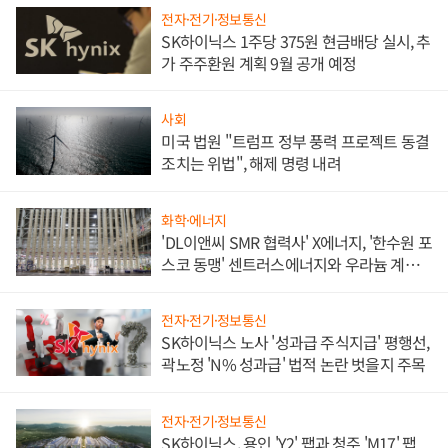
전자·전기·정보통신
SK하이닉스 1주당 375원 현금배당 실시, 추
가 주주환원 계획 9월 공개 예정
사회
미국 법원 "트럼프 정부 풍력 프로젝트 동결
조치는 위법", 해제 명령 내려
화학·에너지
'DL이앤씨 SMR 협력사' X에너지, '한수원 포
스코 동맹' 센트러스에너지와 우라늄 계약
체결
전자·전기·정보통신
SK하이닉스 노사 '성과급 주식지급' 평행선,
곽노정 'N% 성과급' 법적 논란 벗을지 주목
전자·전기·정보통신
SK하이닉스, 용인 'Y2' 팹과 청주 'M17' 팹