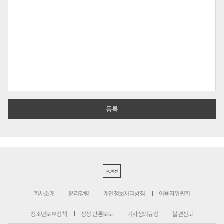
PC버전
회사소개
윤리강령
개인정보처리방침
이용자위원회
청소년보호정책
정정·반론보도
기사심의규정
불편신고