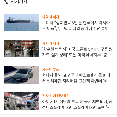
인기기사
화학·에너지
로이터 "정제연료 3만 톤 한국에서 러시아
로 이동", 우크라이나의 공격에 수요 늘어
화학·에너지
'한수원 협력사' 미국 오클로 SMR 연구용 원
자로 '임계 상태' 도달, 미국 에너지부 "중요
한 이정표"
자동차·부품
현대차 올해 SUV 국내 베스트셀러 톱10에
서 싼타페만 자리매김, 그랜저·아반떼 '세단
쌍끌이'로 내수 방어
전자·전기·정보통신
아이폰18 '메모리 부족'에 출시 지연되나, 삼
성디스플레이 LG디스플레이 LG이노텍 '탈
애플' 수익 다각화 속도