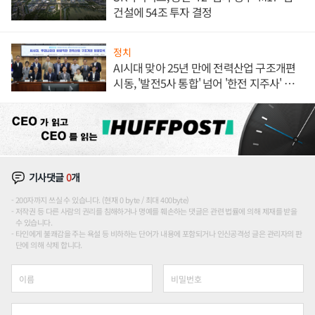
건설에 54조 투자 결정
정치
AI시대 맞아 25년 만에 전력산업 구조개편
시동, '발전5사 통합' 넘어 '한전 지주사' 재편
론도
기사댓글
0
개
200자까지 쓰실 수 있습니다. (현재 0 byte / 최대 400byte)
저작권 등 다른 사람의 권리를 침해하거나 명예를 훼손하는 댓글은 관련 법률에 의해 제재를 받을
수 있습니다.
타인에게 불쾌감을 주는 욕설 등 비하하는 단어가 내용에 포함되거나 인신공격성 글은 관리자의 판
단에 의해 삭제 합니다.