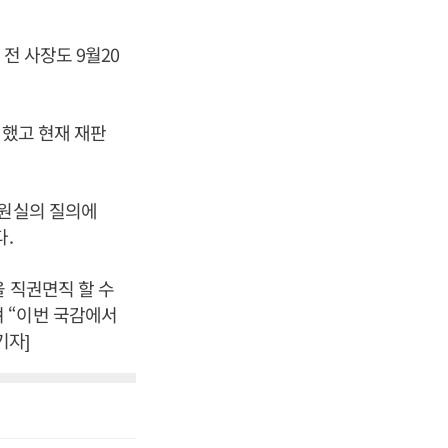
전 사장도 9월20
 했고 현재 재판
의원실의 질의에
.
 직권면직 할 수
 “이번 국감에서
기자]