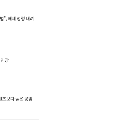
법", 해제 명령 내려
지 연장
·벤츠보다 높은 공임