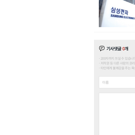
기사댓글
0
개
200자까지 쓰실 수 있습니다. (
저작권 등 다른 사람의 권리
타인에게 불쾌감을 주는 욕설