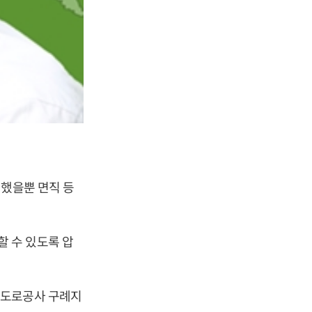
 했을뿐 면직 등
 수 있도록 압
 도로공사 구례지