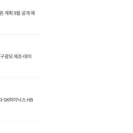
원 계획 9월 공개 예
화, 구광모 제조·데이
자·SK하이닉스 HB