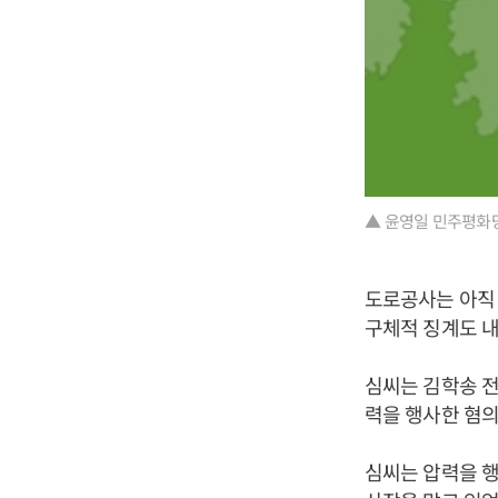
▲ 윤영일 민주평화당
도로공사는 아직 
구체적 징계도 내
심씨는 김학송 
력을 행사한 혐의
심씨는 압력을 