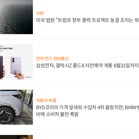
사회
미국 법원 "트럼프 정부 풍력 프로젝트 동결 조치는 위
전자·전기·정보통신
삼성전자, 갤럭시Z 폴드8 사전예약 개통 8월31일까
자동차·부품
BYD코리아 가격 앞세워 수입차 4위 올랐지만, BMW
비에 소비자 불만 폭발