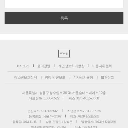
PC버전
회사소개
윤리강령
개인정보처리방침
이용자위원회
청소년보호정책
정정·반론보도
기사심의규정
불편신고
서울특별시 성동구 성수일로 39-34 서울숲더스페이스 12층
대표전화 : 1800-6522
팩스 : 070-4015-8658
편집국 : 070-4010-8512
사업본부 : 070-4010-7078
등록번호 : 서울 아 02897
제호 : 비즈니스포스트
등록일: 2013.11.13
발행·편집인 : 강석운
발행일자: 2013년 12월 2일
청소년보호책임자 : 강석운
ISSN : 2636-171X