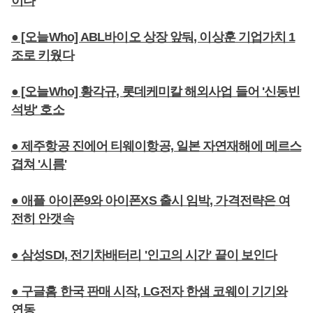
이다
● [오늘Who] ABL바이오 상장 앞둬, 이상훈 기업가치 1
조로 키웠다
● [오늘Who] 황각규, 롯데케미칼 해외사업 들어 '신동빈
석방' 호소
● 제주항공 진에어 티웨이항공, 일본 자연재해에 메르스
겹쳐 '시름'
● 애플 아이폰9와 아이폰XS 출시 임박, 가격전략은 여
전히 안갯속
● 삼성SDI, 전기차배터리 '인고의 시간' 끝이 보인다
● 구글홈 한국 판매 시작, LG전자 한샘 코웨이 기기와
연동