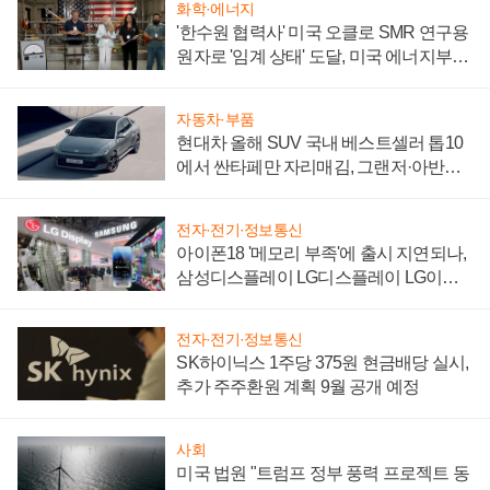
화학·에너지
'한수원 협력사' 미국 오클로 SMR 연구용
원자로 '임계 상태' 도달, 미국 에너지부
"중요한 이정표"
자동차·부품
현대차 올해 SUV 국내 베스트셀러 톱10
에서 싼타페만 자리매김, 그랜저·아반떼
'세단 쌍끌이'로 내수 방어
전자·전기·정보통신
아이폰18 '메모리 부족'에 출시 지연되나,
삼성디스플레이 LG디스플레이 LG이노
텍 '탈애플' 수익 다각화 속도
전자·전기·정보통신
SK하이닉스 1주당 375원 현금배당 실시,
추가 주주환원 계획 9월 공개 예정
사회
미국 법원 "트럼프 정부 풍력 프로젝트 동