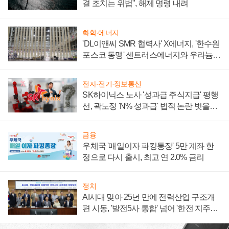
결 조치는 위법", 해제 명령 내려
화학·에너지
'DL이앤씨 SMR 협력사' X에너지, '한수원
포스코 동맹' 센트러스에너지와 우라늄
계약 체결
전자·전기·정보통신
SK하이닉스 노사 '성과급 주식지급' 평행
선, 곽노정 'N% 성과급' 법적 논란 벗을지
주목
금융
우체국 '매일이자 파킹통장' 5만 계좌 한
정으로 다시 출시, 최고 연 2.0% 금리
정치
AI시대 맞아 25년 만에 전력산업 구조개
편 시동, '발전5사 통합' 넘어 '한전 지주사'
재편론도