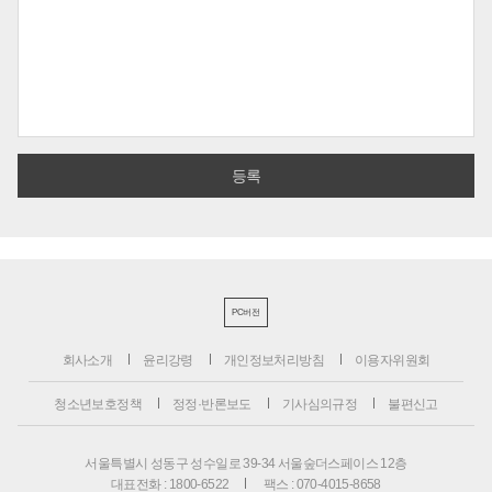
PC버전
회사소개
윤리강령
개인정보처리방침
이용자위원회
청소년보호정책
정정·반론보도
기사심의규정
불편신고
서울특별시 성동구 성수일로 39-34 서울숲더스페이스 12층
대표전화 : 1800-6522
팩스 : 070-4015-8658