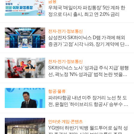
금융
우체국 '매일이자 파킹통장' 5만 계좌 한
정으로 다시 출시, 최고 연 2.0% 금리
전자·전기·정보통신
삼성전자 SK하이닉스 D램 가격에 해외
증권가 '고점' 시각 나와, 장기 계약에 단점
부각
전자·전기·정보통신
SK하이닉스 노사 '성과급 주식 지급' 평행
선, 곽노정 'N% 성과급' 법적 논란 벗을지
주목
항공·물류
파라타항공 내년 미주 장거리 노선 첫 도
전, 윤철민 '하이브리드 항공사' 승부수 통
할까
인터넷·게임·콘텐츠
YG엔터 하반기 빅뱅 월드투어로 실적 성