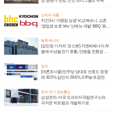
장 증권가 전망, 신인 보이그룹도 주목
소비자·유통
치킨3사 '가맹점 상생' 비교해보니, 교촌
'영업권 보호'·bhc '신메뉴 개발'·BBQ '원가
부담'
화학·에너지
[김민정 기자의 '코스뽀'] 지엔씨에너지 AI
붐에 비상발전기 호황, 안병철 친환경 에
너지 발전전문기업 향한다
정치
[여론조사꽃] 민주당 당대표 선호도 정청
래 30.5%·김민석 29.6%, 0.9%p 초접전
전자·전기·정보통신
삼성전자, 미국 오크리지국립연구소와
극저온 히트펌프 개발하기로