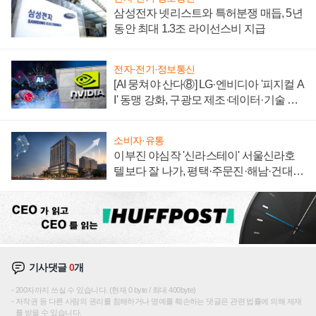
삼성전자 넷리스트와 특허분쟁 매듭, 5년
동안 최대 1.3조 라이선스비 지급
전자·전기·정보통신
[AI 뭉쳐야 산다⑧] LG·엔비디아 '피지컬 A
I' 동맹 강화, 구광모 제조·데이터·기술 결
집해 종합 로보틱스 기업으로
소비자·유통
이부진 야심작 '신라스테이' 서울신라호
텔보다 잘 나가, 평택·주문진·해남·건대로
성장판 더 넓힌다
기사댓글
0
개
200자까지 쓰실 수 있습니다. (현재 0 byte / 최대 400byte)
저작권 등 다른 사람의 권리를 침해하거나 명예를 훼손하는 댓글은 관련 법률에 의해 제재
를 받을 수 있습니다.