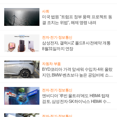
시간'
사회
미국 법원 "트럼프 정부 풍력 프로젝트 동
결 조치는 위법", 해제 명령 내려
전자·전기·정보통신
삼성전자, 갤럭시Z 폴드8 사전예약 개통
8월31일까지 연장
자동차·부품
BYD코리아 가격 앞세워 수입차 4위 올랐
지만, BMW·벤츠보다 높은 공임비에 소비
자 불만 폭발
전자·전기·정보통신
엔비디아 '루빈 울트라'에도 HBM4 탑재
검토, 삼성전자·SK하이닉스 HBM4 수율
에 주도권 갈린다
전자·전기·정보통신