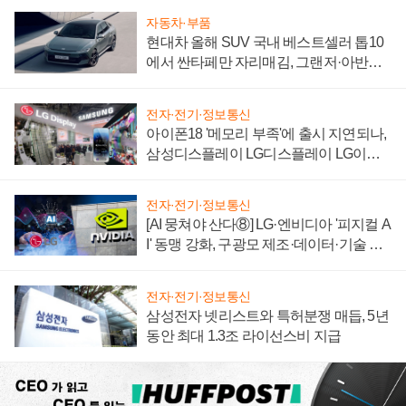
자동차·부품
현대차 올해 SUV 국내 베스트셀러 톱10
에서 싼타페만 자리매김, 그랜저·아반떼
'세단 쌍끌이'로 내수 방어
전자·전기·정보통신
아이폰18 '메모리 부족'에 출시 지연되나,
삼성디스플레이 LG디스플레이 LG이노
텍 '탈애플' 수익 다각화 속도
전자·전기·정보통신
[AI 뭉쳐야 산다⑧] LG·엔비디아 '피지컬 A
I' 동맹 강화, 구광모 제조·데이터·기술 결
집해 종합 로보틱스 기업으로
전자·전기·정보통신
삼성전자 넷리스트와 특허분쟁 매듭, 5년
동안 최대 1.3조 라이선스비 지급