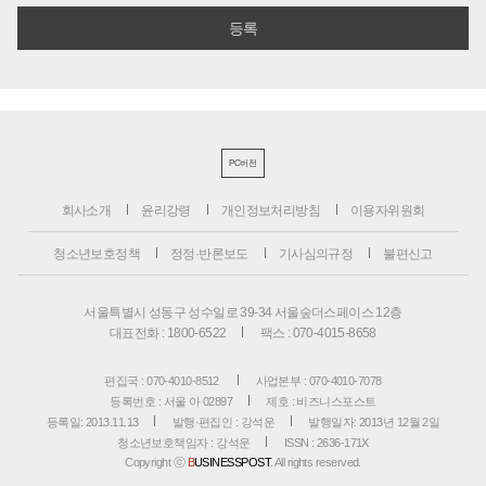
PC버전
회사소개
윤리강령
개인정보처리방침
이용자위원회
청소년보호정책
정정·반론보도
기사심의규정
불편신고
서울특별시 성동구 성수일로 39-34 서울숲더스페이스 12층
대표전화 : 1800-6522
팩스 : 070-4015-8658
편집국 : 070-4010-8512
사업본부 : 070-4010-7078
등록번호 : 서울 아 02897
제호 : 비즈니스포스트
등록일: 2013.11.13
발행·편집인 : 강석운
발행일자: 2013년 12월 2일
청소년보호책임자 : 강석운
ISSN : 2636-171X
Copyright ⓒ
B
USINESSPOST
. All rights reserved.