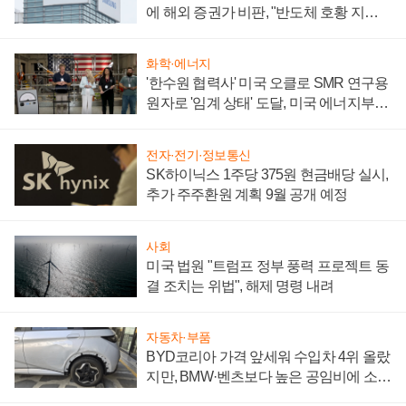
에 해외 증권가 비판, "반도체 호황 지속
성 의문"
화학·에너지
'한수원 협력사' 미국 오클로 SMR 연구용
원자로 '임계 상태' 도달, 미국 에너지부
"중요한 이정표"
전자·전기·정보통신
SK하이닉스 1주당 375원 현금배당 실시,
추가 주주환원 계획 9월 공개 예정
사회
미국 법원 "트럼프 정부 풍력 프로젝트 동
결 조치는 위법", 해제 명령 내려
자동차·부품
BYD코리아 가격 앞세워 수입차 4위 올랐
지만, BMW·벤츠보다 높은 공임비에 소비
자 불만 폭발