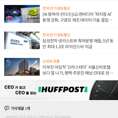
전자·전기·정보통신
[AI 뭉쳐야 산다⑧] LG·엔비디아 '피지컬 AI'
동맹 강화, 구광모 제조·데이터·기술 결집
해 종합 로보틱스 기업으로
전자·전기·정보통신
삼성전자 넷리스트와 특허분쟁 매듭, 5년 동
안 최대 1.3조 라이선스비 지급
소비자·유통
이부진 야심작 '신라스테이' 서울신라호텔
보다 잘 나가, 평택·주문진·해남·건대로 성
장판 더 넓힌다
기사댓글
1
개
200자까지 쓰실 수 있습니다. (현재 0 byte / 최대 400byte)