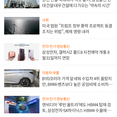
대건설·대우건설에 다가오는 '약속의 시간'
사회
미국 법원 "트럼프 정부 풍력 프로젝트 동결
조치는 위법", 해제 명령 내려
전자·전기·정보통신
삼성전자, 갤럭시Z 폴드8 사전예약 개통 8
월31일까지 연장
자동차·부품
BYD코리아 가격 앞세워 수입차 4위 올랐지
만, BMW·벤츠보다 높은 공임비에 소비자
불만 폭발
전자·전기·정보통신
엔비디아 '루빈 울트라'에도 HBM4 탑재 검
토, 삼성전자·SK하이닉스 HBM4 수율에 주
도권 갈린다