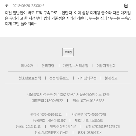
훗
2018-06-26 23:00:46
이건 일반인이 봐도 표적 구속으로 보인단다. 이미 삼성 이재용 출소와 다른 대기업
은 무죄라고 한 시점부터 법의 기준점은 사라진거란다. 누구는 집에? 누구는 구속?.
이제 그만 풀어줘라~
PC버전
회사소개
윤리강령
개인정보처리방침
이용자위원회
청소년보호정책
정정·반론보도
기사심의규정
불편신고
서울특별시 성동구 성수일로 39-34 서울숲더스페이스 12층
대표전화 : 1800-6522
팩스 : 070-4015-8658
편집국 : 070-4010-8512
사업본부 : 070-4010-7078
등록번호 : 서울 아 02897
제호 : 비즈니스포스트
등록일: 2013.11.13
발행·편집인 : 강석운
발행일자: 2013년 12월 2일
청소년보호책임자 : 강석운
ISSN : 2636-171X