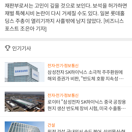
재판부로서는 고민이 깊을 것으로 보인다. 보석을 허가하면
재벌 특혜시비 논란이 다시 거세질 수도 있다. 일본 롯데홀
딩스 주총이 열리기까지 사흘밖에 남지 않았다. [비즈니스
포스트 조은아 기자]
인기기사
전자·전기·정보통신
삼성전자 SK하이닉스 소극적 주주환원에
해외 증권가 비판, "반도체 호황 지속성 의
문"
전자·전기·정보통신
로이터 "삼성전자 SK하이닉스 중국 공장용
현지 생산 반도체 장비 시험, 미국 수출통제
대비"
건설
원전 건설 국내외서 속도 붙어, 삼성물산·현