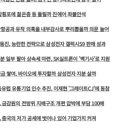
갑횡포에 젊은층 등 돌릴까 진에어 좌불안석
한항공과 유착 의혹을 내부감사로 뿌리뽑을까 의문 늘어
 고동진, 능란한 전략으로 삼성전자 갤럭시S9 판매 성과
지분 일부 팔아 상속세 마련, SK실트론이 '백기사'로 지원
금 쌓여, 바이오에 투자할까 삼성전자 지분 살까
동유럽 유통기업 인수 추진, 이재현 '그레이트CJ'에 동참
 금감원의 전방위 지배구조 개편 압박에 부담 100배
 중국의 저가 공세에 벗어나 있어 기업가치 커져