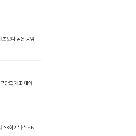
·벤츠보다 높은 공임
화, 구광모 제조·데이
자·SK하이닉스 HB