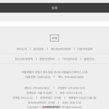
PC버전
회사소개
윤리강령
개인정보처리방침
이용자위원회
청소년보호정책
정정·반론보도
기사심의규정
불편신고
서울특별시 성동구 성수일로 39-34 서울숲더스페이스 12층
대표전화 : 1800-6522
팩스 : 070-4015-8658
편집국 : 070-4010-8512
사업본부 : 070-4010-7078
등록번호 : 서울 아 02897
제호 : 비즈니스포스트
등록일: 2013.11.13
발행·편집인 : 강석운
발행일자: 2013년 12월 2일
청소년보호책임자 : 강석운
ISSN : 2636-171X
Copyright ⓒ
B
USINESSPOST
. All rights reserved.