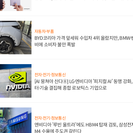
자동차·부품
BYD코리아 가격 앞세워 수입차 4위 올랐지만, BMW
비에 소비자 불만 폭발
전자·전기·정보통신
[AI 뭉쳐야 산다⑧] LG·엔비디아 '피지컬 AI' 동맹 강
터·기술 결집해 종합 로보틱스 기업으로
전자·전기·정보통신
엔비디아 '루빈 울트라'에도 HBM4 탑재 검토, 삼성전
M4 수율에 주도권 갈린다