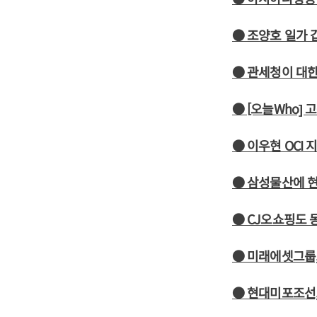
● 조양호 일가 
● 관세청이 대
● [오늘Who]
● 이우현 OCI 
● 삼성물산에 현
● CJ오쇼핑도 
● 미래에셋그룹,
● 현대미포조선,