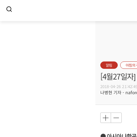
알림
아침의
[4월27일
2018-04-26 21:42:4
나병현 기자 - naforc
● 아시아나항공 