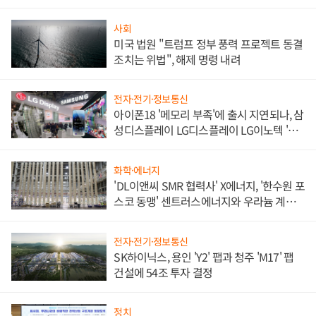
쌍끌이'로 내수 방어
사회
미국 법원 "트럼프 정부 풍력 프로젝트 동결
조치는 위법", 해제 명령 내려
전자·전기·정보통신
아이폰18 '메모리 부족'에 출시 지연되나, 삼
성디스플레이 LG디스플레이 LG이노텍 '탈
애플' 수익 다각화 속도
화학·에너지
'DL이앤씨 SMR 협력사' X에너지, '한수원 포
스코 동맹' 센트러스에너지와 우라늄 계약
체결
전자·전기·정보통신
SK하이닉스, 용인 'Y2' 팹과 청주 'M17' 팹
건설에 54조 투자 결정
정치