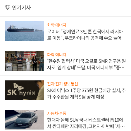
인기기사
화학·에너지
로이터 "정제연료 3만 톤 한국에서 러시아
로 이동", 우크라이나의 공격에 수요 늘어
화학·에너지
'한수원 협력사' 미국 오클로 SMR 연구용 원
자로 '임계 상태' 도달, 미국 에너지부 "중요
한 이정표"
전자·전기·정보통신
SK하이닉스 1주당 375원 현금배당 실시, 추
가 주주환원 계획 9월 공개 예정
자동차·부품
현대차 올해 SUV 국내 베스트셀러 톱10에
서 싼타페만 자리매김, 그랜저·아반떼 '세단