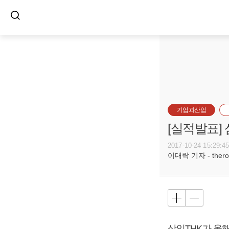
기업과산업
[실적발표] 
2017-10-24 15:29:4
이대락 기자 - theroc
삼익THK가 올해