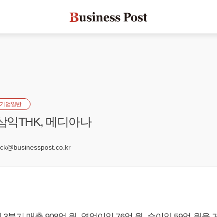
기업일반
삼익THK, 메디아나
5
k@businesspost.co.kr
 3분기 매출 908억 원, 영업이익 76억 원, 순이익 59억 원을