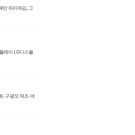
페만 자리매김, 그
스플레이 LG디스플
강화, 구광모 제조·데