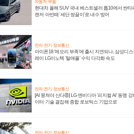
자동차·부품
현대차 올해 SUV 국내 베스트셀러 톱10에서 싼타
랜저·아반떼 '세단 쌍끌이'로 내수 방어
전자·전기·정보통신
아이폰18 '메모리 부족'에 출시 지연되나, 삼성디
레이 LG이노텍 '탈애플' 수익 다각화 속도
전자·전기·정보통신
[AI 뭉쳐야 산다⑧] LG·엔비디아 '피지컬 AI' 동맹 
이터·기술 결집해 종합 로보틱스 기업으로
전자·전기·정보통신