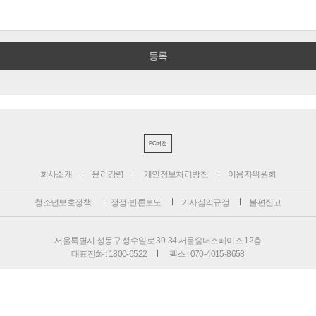
PC버전
회사소개
윤리강령
개인정보처리방침
이용자위원회
청소년보호정책
정정·반론보도
기사심의규정
불편신고
서울특별시 성동구 성수일로 39-34 서울숲더스페이스 12층
대표전화 : 1800-6522
팩스 : 070-4015-8658
편집국 : 070-4010-8512
사업본부 : 070-4010-7078
등록번호 : 서울 아 02897
제호 : 비즈니스포스트
등록일: 2013.11.13
발행·편집인 : 강석운
발행일자: 2013년 12월 2일