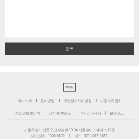
PC버전
회사소개
윤리강령
개인정보처리방침
이용자위원회
청소년보호정책
정정·반론보도
기사심의규정
불편신고
서울특별시 성동구 성수일로 39-34 서울숲더스페이스 12층
대표전화 : 1800-6522
팩스 : 070-4015-8658