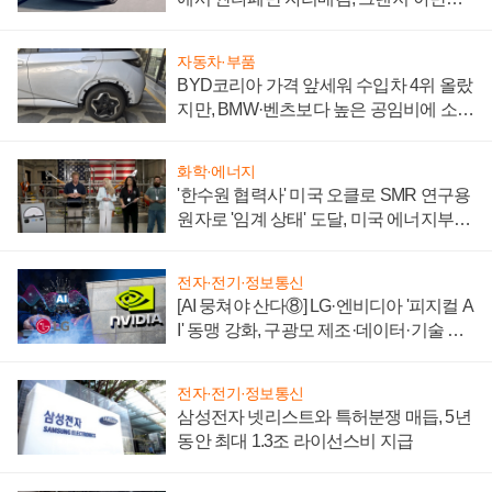
'세단 쌍끌이'로 내수 방어
자동차·부품
BYD코리아 가격 앞세워 수입차 4위 올랐
지만, BMW·벤츠보다 높은 공임비에 소비
자 불만 폭발
화학·에너지
'한수원 협력사' 미국 오클로 SMR 연구용
원자로 '임계 상태' 도달, 미국 에너지부
"중요한 이정표"
전자·전기·정보통신
[AI 뭉쳐야 산다⑧] LG·엔비디아 '피지컬 A
I' 동맹 강화, 구광모 제조·데이터·기술 결
집해 종합 로보틱스 기업으로
전자·전기·정보통신
삼성전자 넷리스트와 특허분쟁 매듭, 5년
동안 최대 1.3조 라이선스비 지급