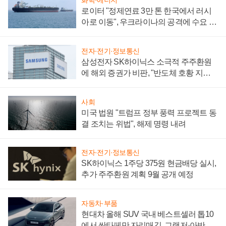
화학·에너지
로이터 "정제연료 3만 톤 한국에서 러시
아로 이동", 우크라이나의 공격에 수요 늘
어
전자·전기·정보통신
삼성전자 SK하이닉스 소극적 주주환원
에 해외 증권가 비판, "반도체 호황 지속
성 의문"
사회
미국 법원 "트럼프 정부 풍력 프로젝트 동
결 조치는 위법", 해제 명령 내려
전자·전기·정보통신
SK하이닉스 1주당 375원 현금배당 실시,
추가 주주환원 계획 9월 공개 예정
자동차·부품
현대차 올해 SUV 국내 베스트셀러 톱10
에서 싼타페만 자리매김, 그랜저·아반떼