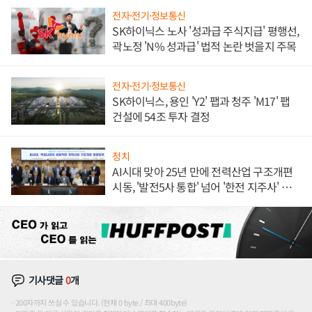
전자·전기·정보통신
SK하이닉스 노사 '성과급 주식지급' 평행선,
곽노정 'N% 성과급' 법적 논란 벗을지 주목
전자·전기·정보통신
SK하이닉스, 용인 'Y2' 팹과 청주 'M17' 팹
건설에 54조 투자 결정
정치
AI시대 맞아 25년 만에 전력산업 구조개편
시동, '발전5사 통합' 넘어 '한전 지주사' 재편
론도
기사댓글
0
개
200자까지 쓰실 수 있습니다. (현재 0 byte / 최대 400byte)