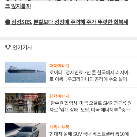
크 앞지를까
● 삼성SDS, 분할보다 성장에 주력해 주가 뚜렷한 회복세
인기기사
화학·에너지
로이터 "정제연료 3만 톤 한국에서 러시아
로 이동", 우크라이나의 공격에 수요 늘어
화학·에너지
'한수원 협력사' 미국 오클로 SMR 연구용 원
자로 '임계 상태' 도달, 미국 에너지부 "중요
한 이정표"
자동차·부품
현대차 올해 SUV 국내 베스트셀러 톱10에