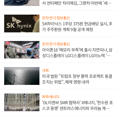
서 싼타페만 자리매김, 그랜저·아반떼 '세단
쌍끌이'로 내수 방어
전자·전기·정보통신
SK하이닉스 1주당 375원 현금배당 실시, 추
가 주주환원 계획 9월 공개 예정
전자·전기·정보통신
아이폰18 '메모리 부족'에 출시 지연되나, 삼
성디스플레이 LG디스플레이 LG이노텍 '탈
애플' 수익 다각화 속도
사회
미국 법원 "트럼프 정부 풍력 프로젝트 동결
조치는 위법", 해제 명령 내려
화학·에너지
'DL이앤씨 SMR 협력사' X에너지, '한수원 포
스코 동맹' 센트러스에너지와 우라늄 계약
체결