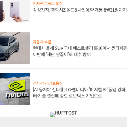
전자·전기·정보통신
삼성전자, 갤럭시Z 폴드8 사전예약 개통 8월31일까
자동차·부품
현대차 올해 SUV 국내 베스트셀러 톱10에서 싼타페만
아반떼 '세단 쌍끌이'로 내수 방어
전자·전기·정보통신
[AI 뭉쳐야 산다⑧] LG·엔비디아 '피지컬 AI' 동맹 강
터·기술 결집해 종합 로보틱스 기업으로