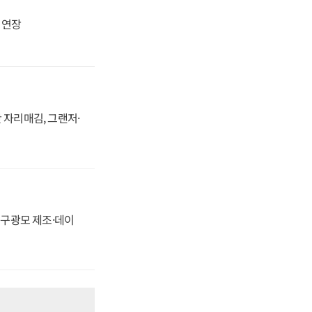
지 연장
 자리매김, 그랜저·
화, 구광모 제조·데이