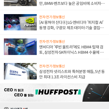
만, BMW·벤츠보다 높은 공임비에 소비자
불만 폭발
전자·전기·정보통신
[AI 뭉쳐야 산다⑧] LG·엔비디아 '피지컬 AI'
동맹 강화, 구광모 제조·데이터·기술 결집
해 종합 로보틱스 기업으로
전자·전기·정보통신
엔비디아 '루빈 울트라'에도 HBM4 탑재 검
토, 삼성전자·SK하이닉스 HBM4 수율에 주
도권 갈린다
전자·전기·정보통신
삼성전자 넷리스트와 특허분쟁 매듭, 5년 동
안 최대 1.3조 라이선스비 지급