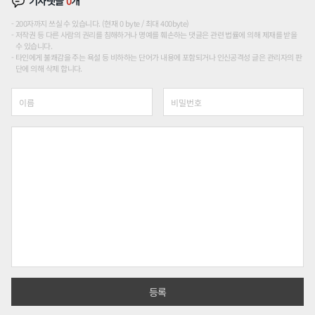
기사댓글
0
개
200자까지 쓰실 수 있습니다. (현재 0 byte / 최대 400byte)
저작권 등 다른 사람의 권리를 침해하거나 명예를 훼손하는 댓글은 관련 법률에 의해 제재를 받을
수 있습니다.
타인에게 불쾌감을 주는 욕설 등 비하하는 단어가 내용에 포함되거나 인신공격성 글은 관리자의 판
단에 의해 삭제 합니다.