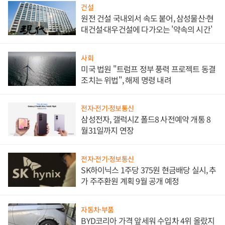
건설
원전 건설 국내외서 속도 붙어, 삼성물산·현
대건설·대우건설에 다가오는 '약속의 시간'
사회
미국 법원 "트럼프 정부 풍력 프로젝트 동결
조치는 위법", 해제 명령 내려
전자·전기·정보통신
삼성전자, 갤럭시Z 폴드8 사전예약 개통 8
월31일까지 연장
전자·전기·정보통신
SK하이닉스 1주당 375원 현금배당 실시, 추
가 주주환원 계획 9월 공개 예정
자동차·부품
BYD코리아 가격 앞세워 수입차 4위 올랐지