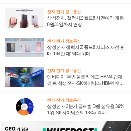
설 재추진하나
전자·전기·정보통신
삼성전자, 갤럭시Z 폴드8 사전예약 개통
8월31일까지 연장
전자·전기·정보통신
삼성전자 갤럭시 Z 폴드8 시리즈 사전 판
매 '144만 대' 역대 최대
전자·전기·정보통신
엔비디아 '루빈 울트라'에도 HBM4 탑재
검토, 삼성전자·SK하이닉스 HBM4 수율
에 주도권 갈린다
전자·전기·정보통신
삼성전자 2분기 글로벌 D램 점유율 39%
1위, SK하이닉스와 13%p 격차