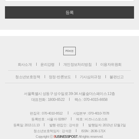
PC버전
회사소개
윤리강령
개인정보처리방침
이용자위원회
청소년보호정책
정정·반론보도
기사심의규정
불편신고
서울특별시 성동구 성수일로 39-34 서울숲더스페이스 12층
대표전화 : 1800-6522
팩스 : 070-4015-8658
편집국 : 070-4010-8512
사업본부 : 070-4010-7078
등록번호 : 서울 아 02897
제호 : 비즈니스포스트
등록일: 2013.11.13
발행·편집인 : 강석운
발행일자: 2013년 12월 2일
청소년보호책임자 : 강석운
ISSN : 2636-171X
Copyright ⓒ
B
USINESSPOST
. All rights reserved.