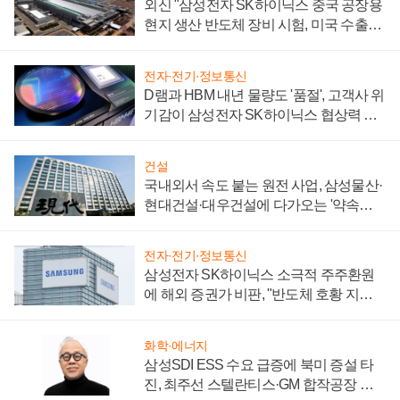
외신 "삼성전자 SK하이닉스 중국 공장용
현지 생산 반도체 장비 시험, 미국 수출통
제 대비"
전자·전기·정보통신
D램과 HBM 내년 물량도 '품절', 고객사 위
기감이 삼성전자 SK하이닉스 협상력 더
키워
건설
국내외서 속도 붙는 원전 사업, 삼성물산·
현대건설·대우건설에 다가오는 '약속의
시간'
전자·전기·정보통신
삼성전자 SK하이닉스 소극적 주주환원
에 해외 증권가 비판, "반도체 호황 지속
성 의문"
화학·에너지
삼성SDI ESS 수요 급증에 북미 증설 타
진, 최주선 스텔란티스·GM 합작공장 건