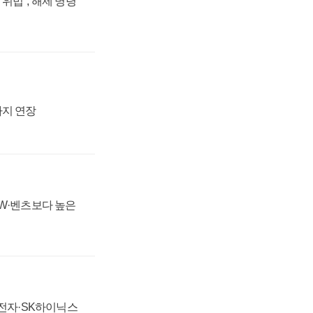
위법", 해제 명령
까지 연장
MW·벤츠보다 높은
성전자·SK하이닉스