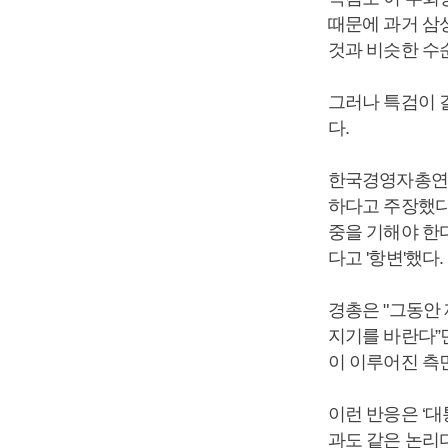
때문에 과거 삼
것과 비슷한 수
그러나 특검이 
다.
한국경영자총연합
하다고 주장했다
중을 기해야 한
다고 '항변'했다.
경총은 "그동안
지기를 바란다”
이 이루어진 측
이런 반응은 ‘
과도 같은 논리