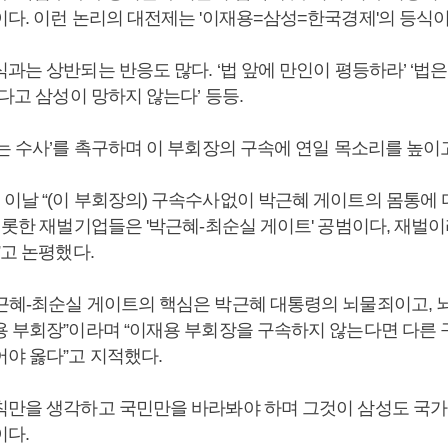
이다. 이런 논리의 대전제는 '이재용=삼성=한국경제'의 등식
과는 상반되는 반응도 많다. ‘법 앞에 만인이 평등하라’ ‘법
없다고 삼성이 망하지 않는다’ 등등.
는 수사’를 촉구하며 이 부회장의 구속에 연일 목소리를 높이고
이날 “(이 부회장의) 구속수사없이 박근혜 게이트의 몸통에
비롯한 재벌기업들은 '박근혜-최순실 게이트' 공범이다, 재벌이
”고 논평했다.
근혜-최순실 게이트의 핵심은 박근혜 대통령의 뇌물죄이고, 
용 부회장”이라며 “이재용 부회장을 구속하지 않는다면 다른
어야 옳다”고 지적했다.
칙만을 생각하고 국민만을 바라봐야 하며 그것이 삼성도 국가
이다.