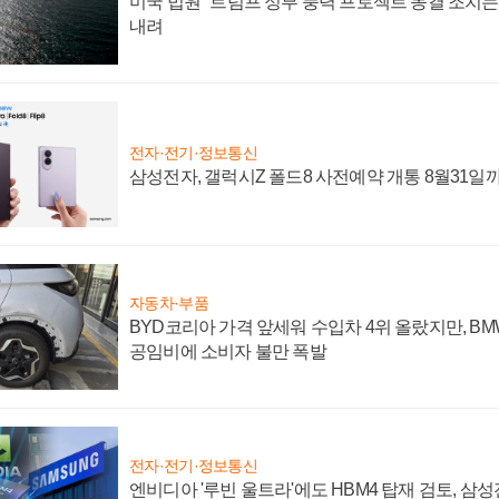
미국 법원 "트럼프 정부 풍력 프로젝트 동결 조치는 
내려
전자·전기·정보통신
삼성전자, 갤럭시Z 폴드8 사전예약 개통 8월31일
자동차·부품
BYD코리아 가격 앞세워 수입차 4위 올랐지만, B
공임비에 소비자 불만 폭발
전자·전기·정보통신
엔비디아 '루빈 울트라'에도 HBM4 탑재 검토, 삼