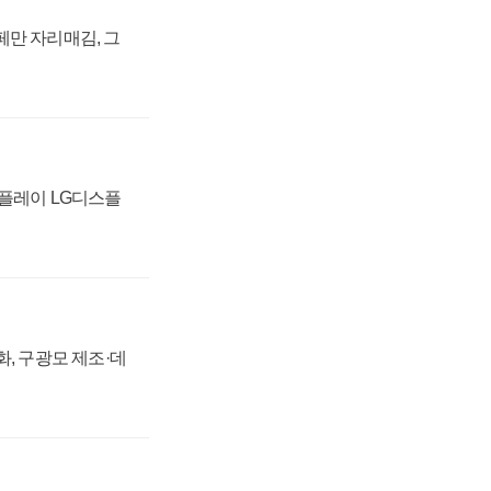
페만 자리매김, 그
스플레이 LG디스플
강화, 구광모 제조·데