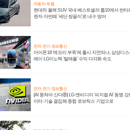
자동차·부품
현대차 올해 SUV 국내 베스트셀러 톱10에서 싼타
랜저·아반떼 '세단 쌍끌이'로 내수 방어
전자·전기·정보통신
아이폰18 '메모리 부족'에 출시 지연되나, 삼성디
레이 LG이노텍 '탈애플' 수익 다각화 속도
전자·전기·정보통신
[AI 뭉쳐야 산다⑧] LG·엔비디아 '피지컬 AI' 동맹 
이터·기술 결집해 종합 로보틱스 기업으로