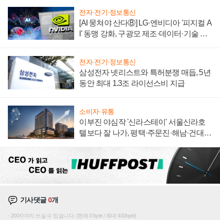
전자·전기·정보통신
[AI 뭉쳐야 산다⑧] LG·엔비디아 '피지컬 A
I' 동맹 강화, 구광모 제조·데이터·기술 결
집해 종합 로보틱스 기업으로
전자·전기·정보통신
삼성전자 넷리스트와 특허분쟁 매듭, 5년
동안 최대 1.3조 라이선스비 지급
소비자·유통
이부진 야심작 '신라스테이' 서울신라호
텔보다 잘 나가, 평택·주문진·해남·건대로
성장판 더 넓힌다
기사댓글
0
개
200자까지 쓰실 수 있습니다. (현재 0 byte / 최대 400byte)