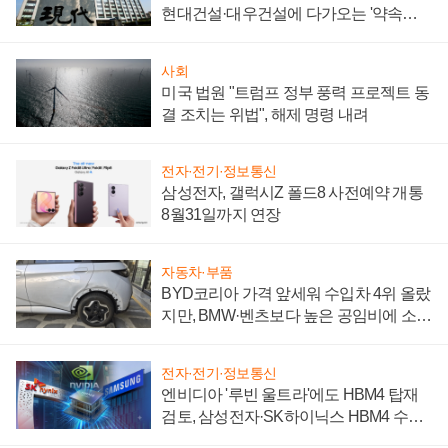
현대건설·대우건설에 다가오는 '약속의
시간'
사회
미국 법원 "트럼프 정부 풍력 프로젝트 동
결 조치는 위법", 해제 명령 내려
전자·전기·정보통신
삼성전자, 갤럭시Z 폴드8 사전예약 개통
8월31일까지 연장
자동차·부품
BYD코리아 가격 앞세워 수입차 4위 올랐
지만, BMW·벤츠보다 높은 공임비에 소비
자 불만 폭발
전자·전기·정보통신
엔비디아 '루빈 울트라'에도 HBM4 탑재
검토, 삼성전자·SK하이닉스 HBM4 수율
에 주도권 갈린다