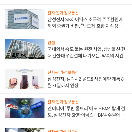
비"
전자·전기·정보통신
삼성전자 SK하이닉스 소극적 주주환원에
해외 증권가 비판, "반도체 호황 지속성 의
문"
건설
국내외서 속도 붙는 원전 사업, 삼성물산·현
대건설·대우건설에 다가오는 '약속의 시간'
전자·전기·정보통신
삼성전자, 갤럭시Z 폴드8 사전예약 개통 8
월31일까지 연장
전자·전기·정보통신
엔비디아 '루빈 울트라'에도 HBM4 탑재 검
토, 삼성전자·SK하이닉스 HBM4 수율에 주
도권 갈린다
전자·전기·정보통신