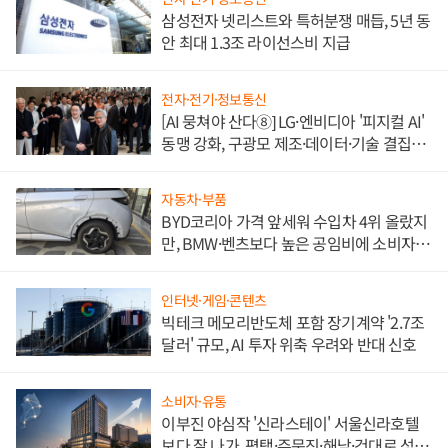
삼성전자 넷리스트와 특허분쟁 매듭, 5년 동
안 최대 1.3조 라이선스비 지급
전자·전기·정보통신
[AI 뭉쳐야 산다⑧] LG·엔비디아 '피지컬 AI'
동맹 강화, 구광모 제조·데이터·기술 결집
해 종합 로보틱스 기업으로
자동차·부품
BYD코리아 가격 앞세워 수입차 4위 올랐지
만, BMW·벤츠보다 높은 공임비에 소비자
불만 폭발
인터넷·게임·콘텐츠
빅테크 메모리반도체 포함 장기계약 '2.7조
달러' 규모, AI 투자 위축 우려와 반대 신호
소비자·유통
이부진 야심작 '신라스테이' 서울신라호텔
보다 잘 나가, 평택·주문진·해남·건대로 성