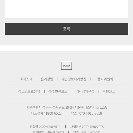
PC버전
회사소개
윤리강령
개인정보처리방침
이용자위원회
청소년보호정책
정정·반론보도
기사심의규정
불편신고
서울특별시 성동구 성수일로 39-34 서울숲더스페이스 12층
대표전화 : 1800-6522
팩스 : 070-4015-8658
편집국 : 070-4010-8512
사업본부 : 070-4010-7078
등록번호 : 서울 아 02897
제호 : 비즈니스포스트