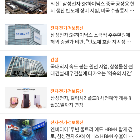
외신 "삼성전자 SK하이닉스 중국 공장용 현
지 생산 반도체 장비 시험, 미국 수출통제 대
비"
전자·전기·정보통신
삼성전자 SK하이닉스 소극적 주주환원에
해외 증권가 비판, "반도체 호황 지속성 의
문"
건설
국내외서 속도 붙는 원전 사업, 삼성물산·현
대건설·대우건설에 다가오는 '약속의 시간'
전자·전기·정보통신
삼성전자, 갤럭시Z 폴드8 사전예약 개통 8
월31일까지 연장
전자·전기·정보통신
엔비디아 '루빈 울트라'에도 HBM4 탑재 검
토, 삼성전자·SK하이닉스 HBM4 수율에 주