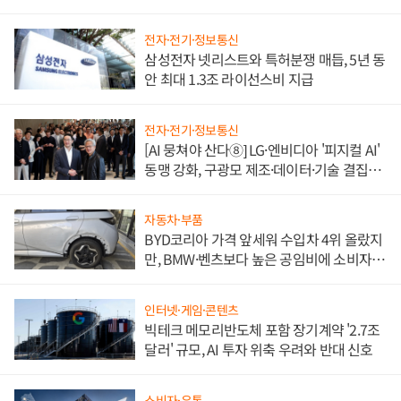
도권 갈린다
전자·전기·정보통신
삼성전자 넷리스트와 특허분쟁 매듭, 5년 동
안 최대 1.3조 라이선스비 지급
전자·전기·정보통신
[AI 뭉쳐야 산다⑧] LG·엔비디아 '피지컬 AI'
동맹 강화, 구광모 제조·데이터·기술 결집
해 종합 로보틱스 기업으로
자동차·부품
BYD코리아 가격 앞세워 수입차 4위 올랐지
만, BMW·벤츠보다 높은 공임비에 소비자
불만 폭발
인터넷·게임·콘텐츠
빅테크 메모리반도체 포함 장기계약 '2.7조
달러' 규모, AI 투자 위축 우려와 반대 신호
소비자·유통