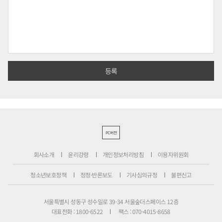
PC버전
회사소개
윤리강령
개인정보처리방침
이용자위원회
청소년보호정책
정정·반론보도
기사심의규정
불편신고
서울특별시 성동구 성수일로 39-34 서울숲더스페이스 12층
대표전화 : 1800-6522
팩스 : 070-4015-8658