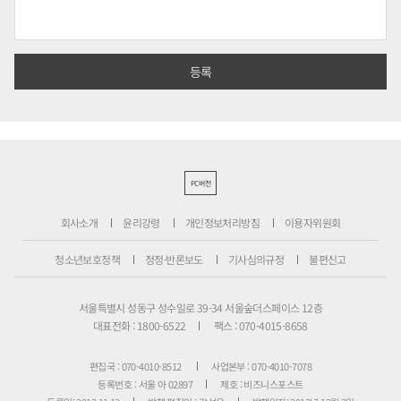
PC버전
회사소개
윤리강령
개인정보처리방침
이용자위원회
청소년보호정책
정정·반론보도
기사심의규정
불편신고
서울특별시 성동구 성수일로 39-34 서울숲더스페이스 12층
대표전화 : 1800-6522
팩스 : 070-4015-8658
편집국 : 070-4010-8512
사업본부 : 070-4010-7078
등록번호 : 서울 아 02897
제호 : 비즈니스포스트