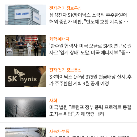
전자·전기·정보통신
삼성전자 SK하이닉스 소극적 주주환원에
해외 증권가 비판, "반도체 호황 지속성 의
문"
화학·에너지
'한수원 협력사' 미국 오클로 SMR 연구용 원
자로 '임계 상태' 도달, 미국 에너지부 "중요
한 이정표"
전자·전기·정보통신
SK하이닉스 1주당 375원 현금배당 실시, 추
가 주주환원 계획 9월 공개 예정
사회
미국 법원 "트럼프 정부 풍력 프로젝트 동결
조치는 위법", 해제 명령 내려
자동차·부품