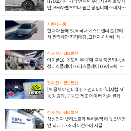
BYD코리아 가격 앞세워 수입차 4위 올랐지
만, BMW·벤츠보다 높은 공임비에 소비자
불만 폭발
자동차·부품
현대차 올해 SUV 국내 베스트셀러 톱10에
서 싼타페만 자리매김, 그랜저·아반떼 '세단
쌍끌이'로 내수 방어
전자·전기·정보통신
아이폰18 '메모리 부족'에 출시 지연되나, 삼
성디스플레이 LG디스플레이 LG이노텍 '탈
애플' 수익 다각화 속도
전자·전기·정보통신
[AI 뭉쳐야 산다⑧] LG·엔비디아 '피지컬 AI'
동맹 강화, 구광모 제조·데이터·기술 결집
해 종합 로보틱스 기업으로
전자·전기·정보통신
삼성전자 넷리스트와 특허분쟁 매듭, 5년 동
안 최대 1.3조 라이선스비 지급