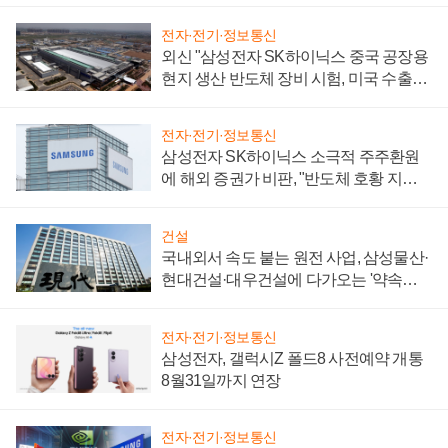
전자·전기·정보통신
외신 "삼성전자 SK하이닉스 중국 공장용
현지 생산 반도체 장비 시험, 미국 수출통
제 대비"
전자·전기·정보통신
삼성전자 SK하이닉스 소극적 주주환원
에 해외 증권가 비판, "반도체 호황 지속
성 의문"
건설
국내외서 속도 붙는 원전 사업, 삼성물산·
현대건설·대우건설에 다가오는 '약속의
시간'
전자·전기·정보통신
삼성전자, 갤럭시Z 폴드8 사전예약 개통
8월31일까지 연장
전자·전기·정보통신