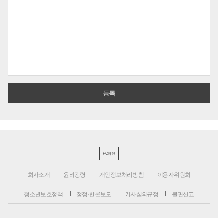
PC버전
회사소개
윤리강령
개인정보처리방침
이용자위원회
청소년보호정책
정정·반론보도
기사심의규정
불편신고