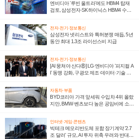
엔비디아 '루빈 울트라'에도 HBM4 탑재
검토, 삼성전자·SK하이닉스 HBM4 수율
에 주도권 갈린다
전자·전기·정보통신
삼성전자 넷리스트와 특허분쟁 매듭, 5년
동안 최대 1.3조 라이선스비 지급
전자·전기·정보통신
[AI 뭉쳐야 산다⑧] LG·엔비디아 '피지컬 A
I' 동맹 강화, 구광모 제조·데이터·기술 결
집해 종합 로보틱스 기업으로
자동차·부품
BYD코리아 가격 앞세워 수입차 4위 올랐
지만, BMW·벤츠보다 높은 공임비에 소비
자 불만 폭발
인터넷·게임·콘텐츠
빅테크 메모리반도체 포함 장기계약 '2.7
조 달러' 규모, AI 투자 위축 우려와 반대