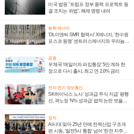
미국 법원 "트럼프 정부 풍력 프로젝트 동
결 조치는 위법", 해제 명령 내려
화학·에너지
'DL이앤씨 SMR 협력사' X에너지, '한수원
포스코 동맹' 센트러스에너지와 우라늄
계약 체결
금융
우체국 '매일이자 파킹통장' 5만 계좌 한
정으로 다시 출시, 최고 연 2.0% 금리
전자·전기·정보통신
SK하이닉스 노사 '성과급 주식 지급' 평행
선, 곽노정 'N% 성과급' 법적 논란 벗을지
주목
정치
AI시대 맞아 25년 만에 전력산업 구조개
편 시동, '발전5사 통합' 넘어 '한전 지주사'