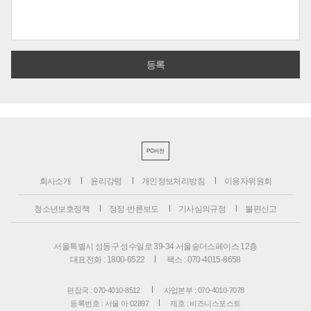
PC버전
회사소개
윤리강령
개인정보처리방침
이용자위원회
청소년보호정책
정정·반론보도
기사심의규정
불편신고
서울특별시 성동구 성수일로 39-34 서울숲더스페이스 12층
대표전화 : 1800-6522
팩스 : 070-4015-8658
편집국 : 070-4010-8512
사업본부 : 070-4010-7078
등록번호 : 서울 아 02897
제호 : 비즈니스포스트