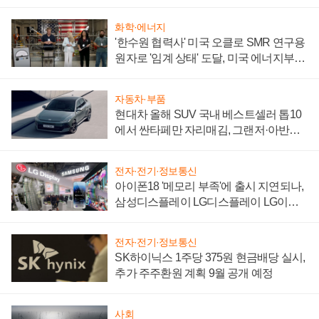
어
화학·에너지
'한수원 협력사' 미국 오클로 SMR 연구용
원자로 '임계 상태' 도달, 미국 에너지부
"중요한 이정표"
자동차·부품
현대차 올해 SUV 국내 베스트셀러 톱10
에서 싼타페만 자리매김, 그랜저·아반떼
'세단 쌍끌이'로 내수 방어
전자·전기·정보통신
아이폰18 '메모리 부족'에 출시 지연되나,
삼성디스플레이 LG디스플레이 LG이노
텍 '탈애플' 수익 다각화 속도
전자·전기·정보통신
SK하이닉스 1주당 375원 현금배당 실시,
추가 주주환원 계획 9월 공개 예정
사회