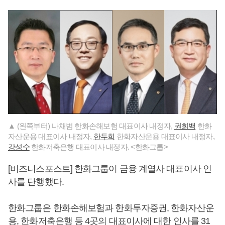
▲ (왼쪽부터) 나채범 한화손해보험 대표이사 내정자,
권희백
한화
자산운용 대표이사 내정자,
한두희
한화자산운용 대표이사 내정자,
강성수
한화저축은행 대표이사 내정자. <한화그룹>
[비즈니스포스트] 한화그룹이 금융 계열사 대표이사 인
사를 단행했다.
한화그룹은 한화손해보험과 한화투자증권, 한화자산운
용, 한화저축은행 등 4곳의 대표이사에 대한 인사를 31