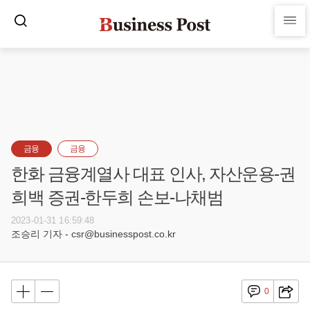
금융
금융
한화 금융계열사 대표 인사, 자산운용-권
희백 증권-한두희 손보-나채범
2023-01-31 16:59:48
조승리 기자 - csr@businesspost.co.kr
0