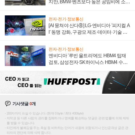
지만, BMW·벤츠보다 높은 공임비에 소비
자 불만 폭발
전자·전기·정보통신
[AI 뭉쳐야 산다⑧] LG·엔비디아 '피지컬 A
I' 동맹 강화, 구광모 제조·데이터·기술 결
집해 종합 로보틱스 기업으로
전자·전기·정보통신
엔비디아 '루빈 울트라'에도 HBM4 탑재
검토, 삼성전자·SK하이닉스 HBM4 수율
에 주도권 갈린다
기사댓글
0
개
200자까지 쓰실 수 있습니다. (현재 0 byte / 최대 400byte)
저작권 등 다른 사람의 권리를 침해하거나 명예를 훼손하는 댓글은 관련 법률에 의해 제재
를 받을 수 있습니다.
타인에게 불쾌감을 주는 욕설 등 비하하는 단어가 내용에 포함되거나 인신공격성 글은 관
리자의 판단에 의해 삭제 합니다.