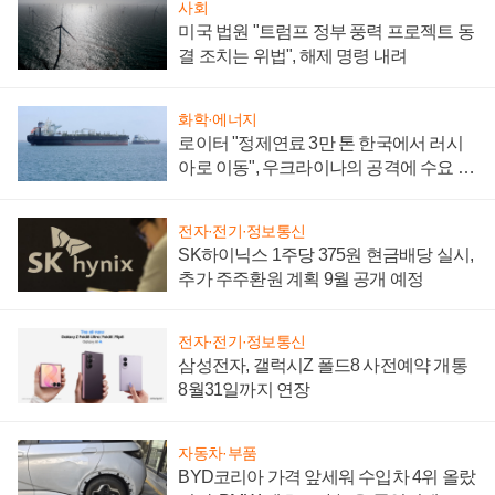
사회
미국 법원 "트럼프 정부 풍력 프로젝트 동
결 조치는 위법", 해제 명령 내려
화학·에너지
로이터 "정제연료 3만 톤 한국에서 러시
아로 이동", 우크라이나의 공격에 수요 늘
어
전자·전기·정보통신
SK하이닉스 1주당 375원 현금배당 실시,
추가 주주환원 계획 9월 공개 예정
전자·전기·정보통신
삼성전자, 갤럭시Z 폴드8 사전예약 개통
8월31일까지 연장
자동차·부품
BYD코리아 가격 앞세워 수입차 4위 올랐