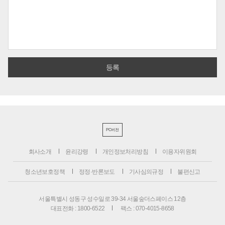
PC버전
회사소개
윤리강령
개인정보처리방침
이용자위원회
청소년보호정책
정정·반론보도
기사심의규정
불편신고
서울특별시 성동구 성수일로 39-34 서울숲더스페이스 12층
대표전화 : 1800-6522
팩스 : 070-4015-8658