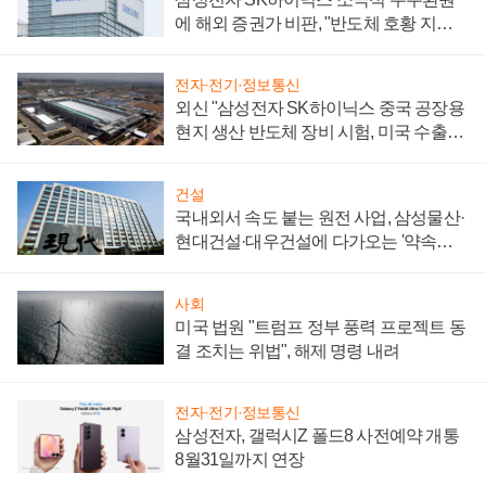
에 해외 증권가 비판, "반도체 호황 지속
성 의문"
전자·전기·정보통신
외신 "삼성전자 SK하이닉스 중국 공장용
현지 생산 반도체 장비 시험, 미국 수출통
제 대비"
건설
국내외서 속도 붙는 원전 사업, 삼성물산·
현대건설·대우건설에 다가오는 '약속의
시간'
사회
미국 법원 "트럼프 정부 풍력 프로젝트 동
결 조치는 위법", 해제 명령 내려
전자·전기·정보통신
삼성전자, 갤럭시Z 폴드8 사전예약 개통
8월31일까지 연장