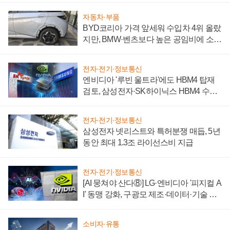
자동차·부품
BYD코리아 가격 앞세워 수입차 4위 올랐
지만, BMW·벤츠보다 높은 공임비에 소비
자 불만 폭발
전자·전기·정보통신
엔비디아 '루빈 울트라'에도 HBM4 탑재
검토, 삼성전자·SK하이닉스 HBM4 수율
에 주도권 갈린다
전자·전기·정보통신
삼성전자 넷리스트와 특허분쟁 매듭, 5년
동안 최대 1.3조 라이선스비 지급
전자·전기·정보통신
[AI 뭉쳐야 산다⑧] LG·엔비디아 '피지컬 A
I' 동맹 강화, 구광모 제조·데이터·기술 결
집해 종합 로보틱스 기업으로
소비자·유통