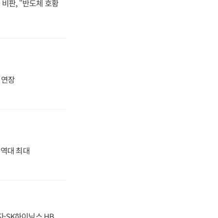
비판, "반도체 호황
지 연장
' 역대 최대
자·SK하이닉스 HB