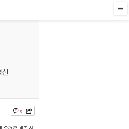
경신
0
체 우려로 매주 최