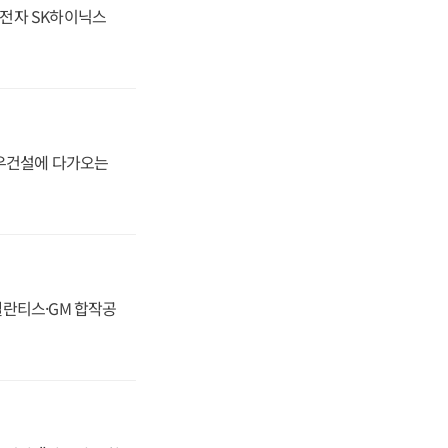
성전자 SK하이닉스
대우건설에 다가오는
스텔란티스·GM 합작공