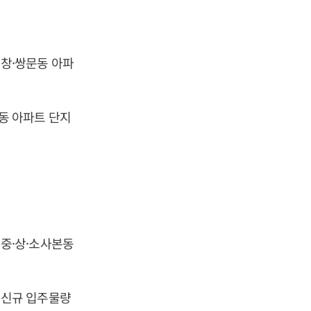
는 창·쌍문동 아파
암동 아파트 단지
는 중·상·소사본동
는 신규 입주물량