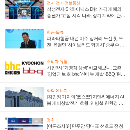
전자·전기·정보통신
삼성전자 SK하이닉스 D램 가격에 해외
증권가 '고점' 시각 나와, 장기 계약에 단점
부각
항공·물류
파라타항공 내년 미주 장거리 노선 첫 도
전, 윤철민 '하이브리드 항공사' 승부수 통
할까
소비자·유통
치킨3사 '가맹점 상생' 비교해보니, 교촌
'영업권 보호'·bhc '신메뉴 개발'·BBQ '원가
부담'
화학·에너지
[김민정 기자의 '코스뽀'] 지엔씨에너지 AI
붐에 비상발전기 호황, 안병철 친환경 에
너지 발전전문기업 향한다
정치
[여론조사꽃] 민주당 당대표 선호도 정청