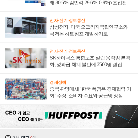
래 30.5%·김민석 29.6%, 0.9%p 초접전
전자·전기·정보통신
삼성전자, 미국 오크리지국립연구소와
극저온 히트펌프 개발하기로
전자·전기·정보통신
SK하이닉스 통합노조 설립 움직임 본격
화, 성과급 체계 불만에 3500명 결집
경제정책
중국 관영매체 "한국 폭염은 경제협력 기
회" 주장, 소비자 수요와 공급망 장점 강
조
기사댓글
0
개