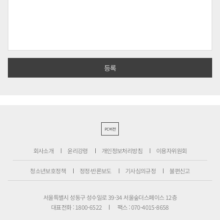
PC버전
회사소개
윤리강령
개인정보처리방침
이용자위원회
청소년보호정책
정정·반론보도
기사심의규정
불편신고
서울특별시 성동구 성수일로 39-34 서울숲더스페이스 12층
대표전화 : 1800-6522
팩스 : 070-4015-8658