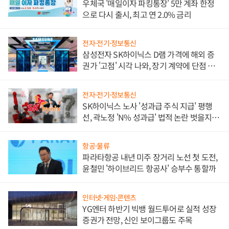
우체국 '매일이자 파킹통장' 5만 계좌 한정
으로 다시 출시, 최고 연 2.0% 금리
전자·전기·정보통신
삼성전자 SK하이닉스 D램 가격에 해외 증
권가 '고점' 시각 나와, 장기 계약에 단점 부
각
전자·전기·정보통신
SK하이닉스 노사 '성과급 주식 지급' 평행
선, 곽노정 'N% 성과급' 법적 논란 벗을지 주
목
항공·물류
파라타항공 내년 미주 장거리 노선 첫 도전,
윤철민 '하이브리드 항공사' 승부수 통할까
인터넷·게임·콘텐츠
YG엔터 하반기 빅뱅 월드투어로 실적 성장
증권가 전망, 신인 보이그룹도 주목