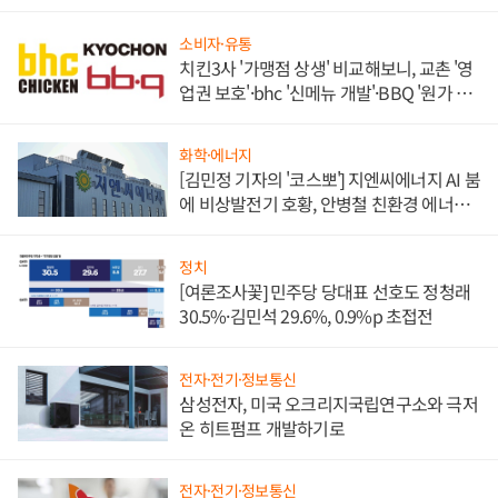
소비자·유통
치킨3사 '가맹점 상생' 비교해보니, 교촌 '영
업권 보호'·bhc '신메뉴 개발'·BBQ '원가 부
담'
화학·에너지
[김민정 기자의 '코스뽀'] 지엔씨에너지 AI 붐
에 비상발전기 호황, 안병철 친환경 에너지
발전전문기업 향한다
정치
[여론조사꽃] 민주당 당대표 선호도 정청래
30.5%·김민석 29.6%, 0.9%p 초접전
전자·전기·정보통신
삼성전자, 미국 오크리지국립연구소와 극저
온 히트펌프 개발하기로
전자·전기·정보통신