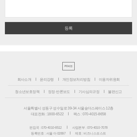
PC버전
회사소개
윤리강령
개인정보처리방침
이용자위원회
청소년보호정책
정정·반론보도
기사심의규정
불편신고
서울특별시 성동구 성수일로 39-34 서울숲더스페이스 12층
대표전화 : 1800-6522
팩스 : 070-4015-8658
편집국 : 070-4010-8512
사업본부 : 070-4010-7078
등록번호 : 서울 아 02897
제호 : 비즈니스포스트