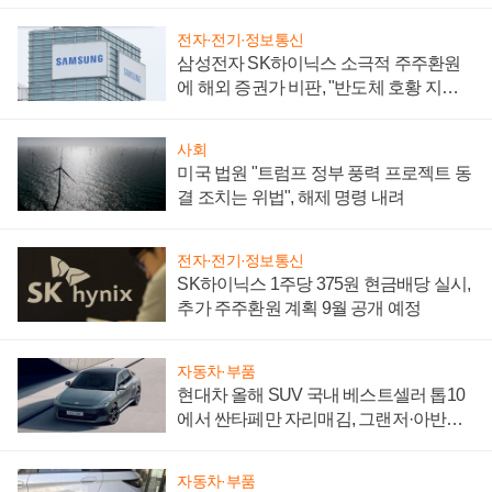
어
전자·전기·정보통신
삼성전자 SK하이닉스 소극적 주주환원
에 해외 증권가 비판, "반도체 호황 지속
성 의문"
사회
미국 법원 "트럼프 정부 풍력 프로젝트 동
결 조치는 위법", 해제 명령 내려
전자·전기·정보통신
SK하이닉스 1주당 375원 현금배당 실시,
추가 주주환원 계획 9월 공개 예정
자동차·부품
현대차 올해 SUV 국내 베스트셀러 톱10
에서 싼타페만 자리매김, 그랜저·아반떼
'세단 쌍끌이'로 내수 방어
자동차·부품