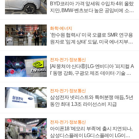
BYD코리아 가격 앞세워 수입차 4위 올랐
지만, BMW·벤츠보다 높은 공임비에 소비
자 불만 폭발
화학·에너지
'한수원 협력사' 미국 오클로 SMR 연구용
원자로 '임계 상태' 도달, 미국 에너지부
"중요한 이정표"
전자·전기·정보통신
[AI 뭉쳐야 산다⑧] LG·엔비디아 '피지컬 A
I' 동맹 강화, 구광모 제조·데이터·기술 결
집해 종합 로보틱스 기업으로
전자·전기·정보통신
삼성전자 넷리스트와 특허분쟁 매듭, 5년
동안 최대 1.3조 라이선스비 지급
전자·전기·정보통신
아이폰18 '메모리 부족'에 출시 지연되나,
삼성디스플레이 LG디스플레이 LG이노