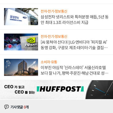
도권 갈린다
전자·전기·정보통신
삼성전자 넷리스트와 특허분쟁 매듭, 5년 동
안 최대 1.3조 라이선스비 지급
전자·전기·정보통신
[AI 뭉쳐야 산다⑧] LG·엔비디아 '피지컬 AI'
동맹 강화, 구광모 제조·데이터·기술 결집
해 종합 로보틱스 기업으로
소비자·유통
이부진 야심작 '신라스테이' 서울신라호텔
보다 잘 나가, 평택·주문진·해남·건대로 성
장판 더 넓힌다
기사댓글
0
개