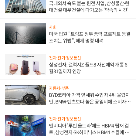
국내외서 속도 붙는 원전 사업, 삼성물산·현
대건설·대우건설에 다가오는 '약속의 시간'
사회
미국 법원 "트럼프 정부 풍력 프로젝트 동결
조치는 위법", 해제 명령 내려
전자·전기·정보통신
삼성전자, 갤럭시Z 폴드8 사전예약 개통 8
월31일까지 연장
자동차·부품
BYD코리아 가격 앞세워 수입차 4위 올랐지
만, BMW·벤츠보다 높은 공임비에 소비자
불만 폭발
전자·전기·정보통신
엔비디아 '루빈 울트라'에도 HBM4 탑재 검
토, 삼성전자·SK하이닉스 HBM4 수율에 주