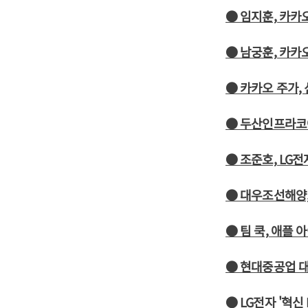
● 임지훈, 카카
● 남궁훈, 카카
● 카카오 주가,
● 두산인프라코
● 조준호, LG
● 대우조선해양
● 팀 쿡, 애플
● 현대중공업 
● LG전자 '혁신