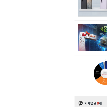
기사댓글
0
개