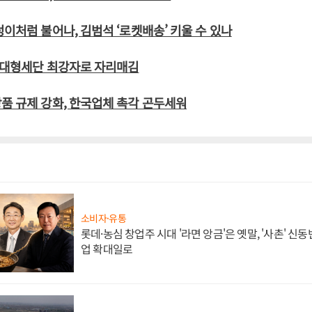
덩이처럼 불어나, 김범석 ‘로켓배송’ 키울 수 있나
 준대형세단 최강자로 자리매김
품 규제 강화, 한국업체 촉각 곤두세워
소비자·유통
롯데·농심 창업주 시대 '라면 앙금'은 옛말, '사촌' 신
업 확대일로