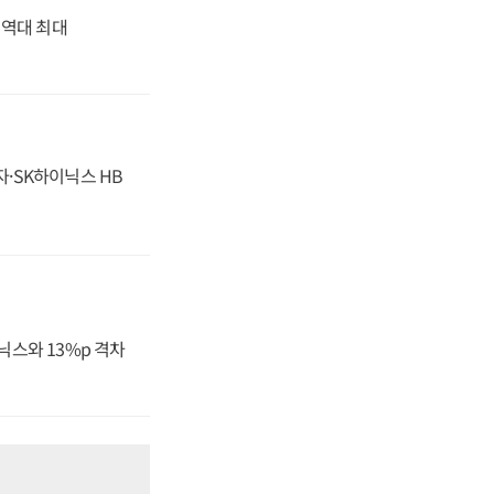
' 역대 최대
자·SK하이닉스 HB
닉스와 13%p 격차