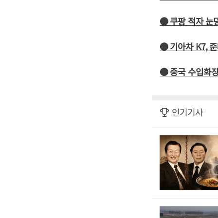
● 쿠팡 적자 눈
● 기아차 K7,
● 중국 수입화장
인기기사