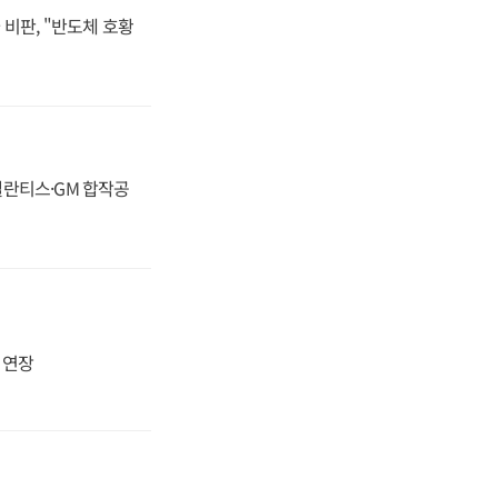
비판, "반도체 호황
스텔란티스·GM 합작공
지 연장