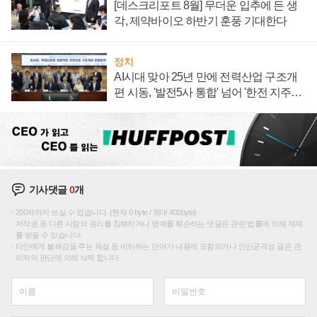
[데스크리포트 8월] 무더운 입추에 든 생
각, 제약바이오 하반기 훈풍 기대한다
정치
AI시대 맞아 25년 만에 전력산업 구조개
편 시동, '발전5사 통합' 넘어 '한전 지주사'
재편론도
기사댓글
0
개
200자까지 쓰실 수 있습니다. (현재 0 byte / 최대 400byte)
저작권 등 다른 사람의 권리를 침해하거나 명예를 훼손하는 댓글은 관련 법률에 의해 제재
를 받을 수 있습니다.
타인에게 불쾌감을 주는 욕설 등 비하하는 단어가 내용에 포함되거나 인신공격성 글은 관
리자의 판단에 의해 삭제 합니다.