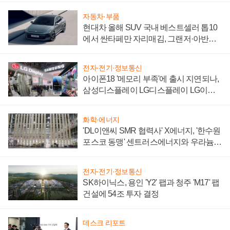
자동차·부품
현대차 올해 SUV 국내 베스트셀러 톱10
에서 싼타페만 자리매김, 그랜저·아반떼
'세단 쌍끌이'로 내수 방어
전자·전기·정보통신
아이폰18 '메모리 부족'에 출시 지연되나,
삼성디스플레이 LG디스플레이 LG이노
텍 '탈애플' 수익 다각화 속도
화학·에너지
'DL이앤씨 SMR 협력사' X에너지, '한수원
포스코 동맹' 센트러스에너지와 우라늄
계약 체결
전자·전기·정보통신
SK하이닉스, 용인 'Y2' 팹과 청주 'M17' 팹
건설에 54조 투자 결정
데스크 리포트