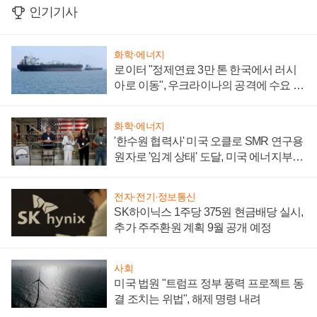
인기기사
화학·에너지
로이터 "정제연료 3만 톤 한국에서 러시
아로 이동", 우크라이나의 공격에 수요 늘
어
화학·에너지
'한수원 협력사' 미국 오클로 SMR 연구용
원자로 '임계 상태' 도달, 미국 에너지부
"중요한 이정표"
전자·전기·정보통신
SK하이닉스 1주당 375원 현금배당 실시,
추가 주주환원 계획 9월 공개 예정
사회
미국 법원 "트럼프 정부 풍력 프로젝트 동
결 조치는 위법", 해제 명령 내려