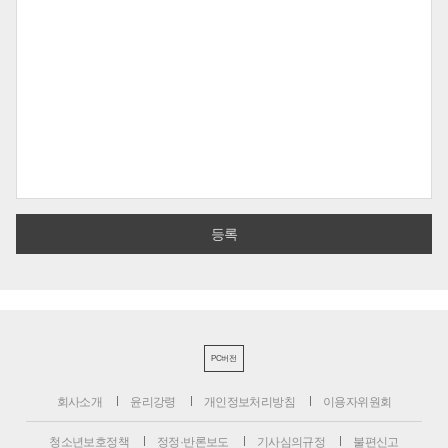
PC버전
회사소개
윤리강령
개인정보처리방침
이용자위원회
청소년보호정책
정정·반론보도
기사심의규정
불편신고