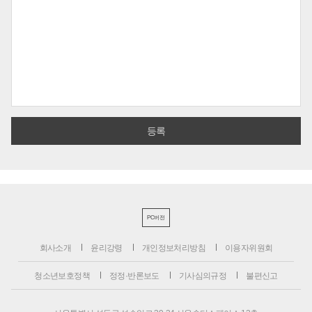
PC버전
회사소개
윤리강령
개인정보처리방침
이용자위원회
청소년보호정책
정정·반론보도
기사심의규정
불편신고