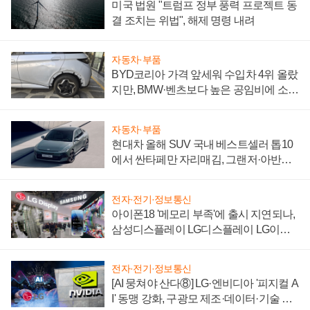
미국 법원 "트럼프 정부 풍력 프로젝트 동
결 조치는 위법", 해제 명령 내려
자동차·부품
BYD코리아 가격 앞세워 수입차 4위 올랐
지만, BMW·벤츠보다 높은 공임비에 소비
자 불만 폭발
자동차·부품
현대차 올해 SUV 국내 베스트셀러 톱10
에서 싼타페만 자리매김, 그랜저·아반떼
'세단 쌍끌이'로 내수 방어
전자·전기·정보통신
아이폰18 '메모리 부족'에 출시 지연되나,
삼성디스플레이 LG디스플레이 LG이노
텍 '탈애플' 수익 다각화 속도
전자·전기·정보통신
[AI 뭉쳐야 산다⑧] LG·엔비디아 '피지컬 A
I' 동맹 강화, 구광모 제조·데이터·기술 결