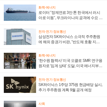
화학·에너지
로이터 "정제연료 3만 톤 한국에서 러시
아로 이동", 우크라이나의 공격에 수요 늘
어
전자·전기·정보통신
삼성전자 SK하이닉스 소극적 주주환원
에 해외 증권가 비판, "반도체 호황 지속
성 의문"
화학·에너지
'한수원 협력사' 미국 오클로 SMR 연구용
원자로 '임계 상태' 도달, 미국 에너지부
"중요한 이정표"
전자·전기·정보통신
SK하이닉스 1주당 375원 현금배당 실시,
추가 주주환원 계획 9월 공개 예정
사회